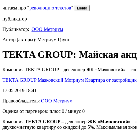
читаем про "
революцию текстов
"
меню
публикатор
Публикатор:
ООО Метриум
Автор (авторы): Метриум Групп
TEKTA GROUP: Майская акци
Компания TEKTA GROUP – девелопер ЖК «Маяковский» – сообщ
TEKTA GROUP
Маяковский
Метриум
Квартира от застройщи
17.05.2019 18:41
Правообладатель:
ООО Метриум
Оценка от партнеров: плюс
0
/ минус
0
Компания
TEKTA GROUP –
девелопер
ЖК «Маяковский»
– 
двухкомнатную квартиру со скидкой до 5%. Максимальная экон