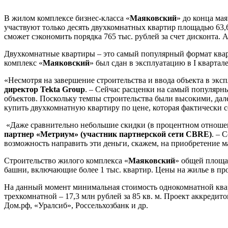
В жилом комплексе бизнес-класса «
Маяковский
» до конца ма
участвуют только десять двухкомнатных квартир площадью 63,6 
сможет сэкономить порядка 765 тыс. рублей за счет дисконта. А
Двухкомнатные квартиры – это самый популярный формат кварт
комплекс «
Маяковский
» был сдан в эксплуатацию в I квартал
«Несмотря на завершение строительства и ввода объекта в экс
директор Tekta
Group
. – Сейчас расценки на самый популярн
объектов. Поскольку темпы строительства были высокими, дале
купить двухкомнатную квартиру по цене, которая фактически 
«Даже сравнительно небольшие скидки (в процентном отношен
партнер «Метриум» (участник партнерской сети
CBRE
)
. – 
возможность направить эти деньги, скажем, на приобретение м
Строительство жилого комплекса «
Маяковский
» общей площад
башни, включающие более 1 тыс. квартир. Цены на жилье в прое
На данный момент минимальная стоимость однокомнатной кв
трехкомнатной – 17,3 млн рублей за 85 кв. м. Проект аккред
Дом.рф, «Уралсиб», Россельхозбанк и др.