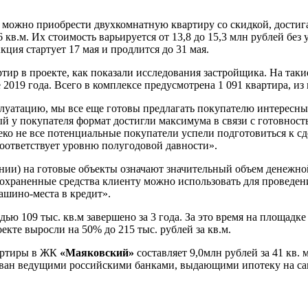
я можно приобрести двухкомнатную квартиру со скидкой, дости
кв.м. Их стоимость варьируется от 13,8 до 15,3 млн рублей без 
кция стартует 17 мая и продлится до 31 мая.
ир в проекте, как показали исследования застройщика. На так
е 2019 года. Всего в комплексе предусмотрена 1 091 квартира, 
плуатацию, мы все еще готовы предлагать покупателю интересны
ый у покупателя формат достигли максимума в связи с готовнос
ко не все потенциальные покупатели успели подготовиться к сд
соответствует уровню полугодовой давности».
ии) на готовые объекты означают значительный объем денежно
Сохраненные средства клиенту можно использовать для проведен
ашино-места в кредит».
ью 109 тыс. кв.м завершено за 3 года. За это время на площад
кте выросли на 50% до 215 тыс. рублей за кв.м.
артиры в ЖК
«Маяковский»
составляет 9,0млн рублей за 41 кв. м
итован ведущими российскими банками, выдающими ипотеку на с