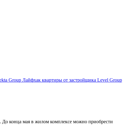
ekta Group
Лайфхак
квартиры от застройщика
Level Group
. До конца мая в жилом комплексе можно приобрести