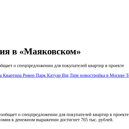
я в «Маяковском»
ает о спецпредложении для покупателей квартир в проекте
ка
Квартира
Ривер Парк
Катуар
Big Time
новостройка в Москве
T
сообщает о спецпредложении для покупателей квартир в проекте
омия в денежном выражении достигнет 765 тыс. рублей.