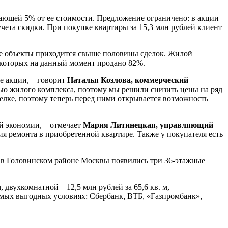
гающей 5% от ее стоимости. Предложение ограничено: в акции
учета скидки. При покупке квартиры за 15,3 млн рублей клиент
ие объекты приходится свыше половины сделок. Жилой
из которых на данный момент продано 82%.
е акции, – говорит
Наталья Козлова, коммерческий
тью жилого комплекса, поэтому мы решили снизить цены на ряд
елке, поэтому теперь перед ними открывается возможность
й экономии, – отмечает
Мария Литинецкая, управляющий
ия ремонта в приобретенной квартире. Также у покупателя есть
ке в Головинском районе Москвы появились три 36-этажные
, двухкомнатной – 12,5 млн рублей за 65,6 кв. м,
амых выгодных условиях: Сбербанк, ВТБ, «Газпромбанк»,