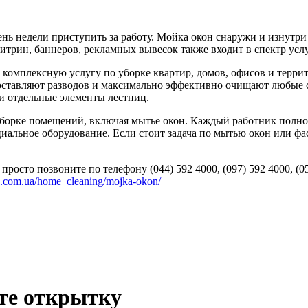
ь недели приступить за работу. Мойка окон снаружи и изнутри 
итрин, баннеров, рекламных вывесок также входит в спектр ус
 в комплексную услугу по уборке квартир, домов, офисов и тер
 оставляют разводов и максимально эффективно очищают любые с
и отдельные элементы лестниц.
уборке помещений, включая мытье окон. Каждый работник полно
альное оборудование. Если стоит задача по мытью окон или фаса
росто позвоните по телефону (044) 592 4000, (097) 592 4000, (05
ice.com.ua/home_cleaning/mojka-okon/
ьте открытку