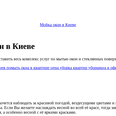
Мойка окон в Киеве
н в Киеве
тавить весь комплекс услуг по мытью окон и стеклянных поверх
иев
помыть окна в квартире
цена
уборка квартир
уборщица в оф
 хочется наблюдать за красивой погодой, вездесущими цветами и
а. Если Вы желаете наслаждать весной во всей её красе, тогда 
 а особенно весной с её яркими красками.