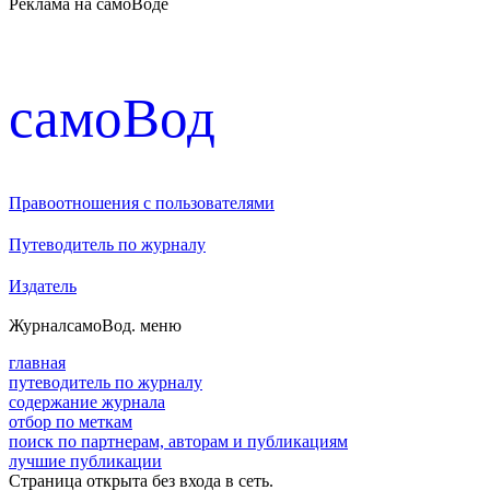
Реклама на самоВоде
cамоВод
Правоотношения с пользователями
Путеводитель по журналу
Издатель
Журнал
самоВод
. меню
главная
путеводитель по журналу
содержание журнала
отбор по меткам
поиск по партнерам, авторам и публикациям
лучшие публикации
Страница открыта без входа в сеть.