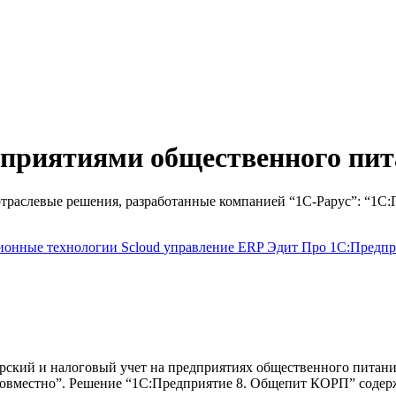
дприятиями общественного пи
раслевые решения, разработанные компанией “1С-Рарус”: “1С:
ионные технологии
Scloud
управление
ERP
Эдит Про
1С:Предп
ский и налоговый учет на предприятиях общественного питания
-Совместно”. Решение “1С:Предприятие 8. Общепит КОРП” соде