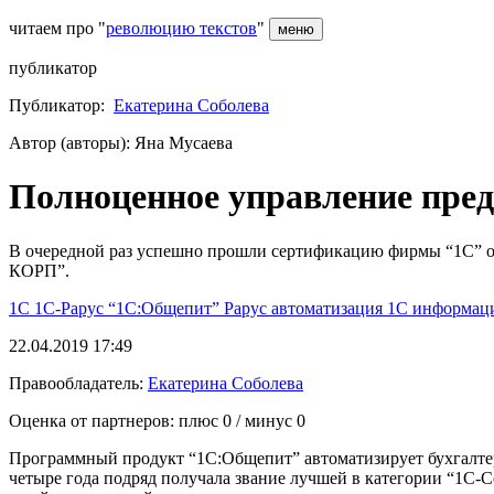
читаем про "
революцию текстов
"
меню
публикатор
Публикатор:
Екатерина Соболева
Автор (авторы): Яна Мусаева
Полноценное управление пре
В очередной раз успешно прошли сертификацию фирмы “1С” от
КОРП”.
1С
1С-Рарус
“1С:Общепит”
Рарус
автоматизация 1С
информац
22.04.2019 17:49
Правообладатель:
Екатерина Соболева
Оценка от партнеров: плюс
0
/ минус
0
Программный продукт “1С:Общепит” автоматизирует бухгалтер
четыре года подряд получала звание лучшей в категории “1С