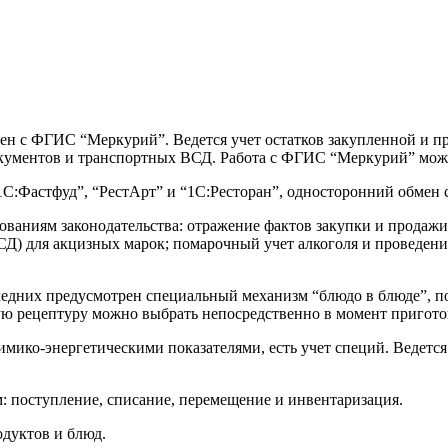
ен с ФГИС “Меркурий”. Ведется учет остатков закупленной и пр
кументов и транспортных ВСД. Работа с ФГИС “Меркурий” може
Фастфуд”, “РестАрт” и “1С:Ресторан”, односторонний обмен с 
аниям законодательства: отражение фактов закупки и продаж
Д) для акцизных марок; помарочный учет алкоголя и проведен
едних предусмотрен специальный механизм “блюдо в блюде”, по
ю рецептуру можно выбрать непосредственно в момент пригото
мико-энергетическими показателями, есть учет специй. Ведется
 поступление, списание, перемещение и инвентаризация.
дуктов и блюд.