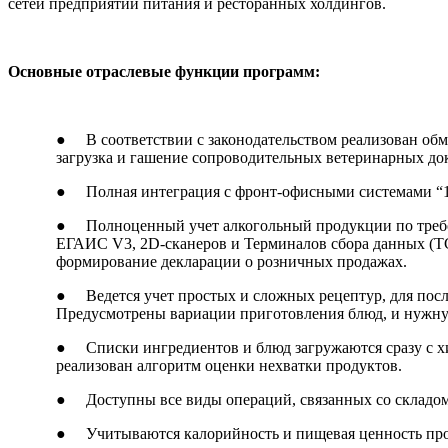
сетей предприятий питания и ресторанных холдингов.
Основные отраслевые функции программ:
● В соответствии с законодательством реализован обм
загрузка и гашение сопроводительных ветеринарных до
● Полная интеграция с фронт-офисными системами “1С:
● Полноценный учет алкогольный продукции по требов
ЕГАИС V3, 2D-сканеров и Терминалов сбора данных (ТС
формирование декларации о розничных продажах.
● Ведется учет простых и сложных рецептур, для посл
Предусмотрены вариации приготовления блюд, и нужну
● Списки ингредиентов и блюд загружаются сразу с хи
реализован алгоритм оценки нехватки продуктов.
● Доступны все виды операций, связанных со складом:
● Учитываются калорийность и пищевая ценность про