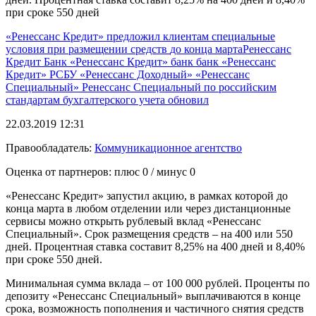
при сроке 550 дней
«Ренессанс Кредит»
предложил клиентам
специальные
условия
при размещении средств
до конца марта​
Ренессанс
Кредит
Банк «Ренессанс Кредит»
банк
банк «Ренессанс
Кредит»
РСБУ
«Ренессанс Доходный»
«Ренессанс
Специальный»
Ренессанс Специальный
по российским
стандартам бухгалтерского учета
обновил
22.03.2019 12:31
Правообладатель:
Коммуникационное агентство
Оценка от партнеров: плюс
0
/ минус
0
«Ренессанс Кредит» запустил акцию, в рамках которой до
конца марта в любом отделении или через дистанционные
сервисы можно открыть рублевый вклад «Ренессанс
Специальный». Срок размещения средств – на 400 или 550
дней. Процентная ставка составит 8,25% на 400 дней и 8,40%
при сроке 550 дней.​ ​
Минимальная сумма вклада – от 100 000 рублей. Проценты по
депозиту «Ренессанс Специальный» выплачиваются в конце
срока, возможность пополнения и частичного снятия средств