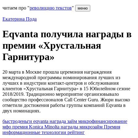
читаем про "
революцию текстов
"
меню
Екатерина Пода
Eqvanta получила награды в
премии «Хрустальная
Гарнитура»
20 марта в Москве прошла церемония награждения
международной программы номинирования лучших из
лучших в индустрии контакт-центров и обслуживания
клиентов «Хрустальная Гарнитура» в 15 Юбилейном сезоне
2018/2019. Традиционно мероприятие организовывало
сообщество профессионалов Call Center Guru. Жюри высоко
отметили достижения работы группы компаний Eqvanta в
двух номинациях.
быстроденьги
eqvanta
награда
займ
микрофинансирование
мфо
премия
Konica Minolta
награды
микрозайм
Премия
информационные технологии
рейтинг