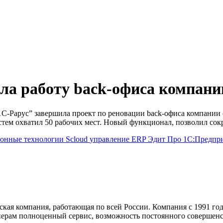
ла работу back-офиса компани
“1С-Рарус” завершила проект по реновации back-офиса компани
тем охватил 50 рабочих мест. Новый функционал, позволил сокра
онные технологии
Scloud
управление
ERP
Эдит Про
1С:Предпр
ская компания, работающая по всей России. Компания с 1991 го
тнерам полноценный сервис, возможность постоянного совершен