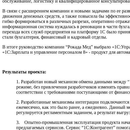
обслуживание, логистику и квалифицированное консультирова
В связи с расширением компании и новыми задачами по ее раз
движения денежных средств, а также повысила бы эффективно
гибко формироваться в различных разрезах, оперативно отраж
информационная система нуждалась в реновации в части бухг
перехода всех служб предприятия на платформу 1С было прин
стали бухгалтерия, финансовый и кадровый отделы.
В итоге руководство компании “Рокада Мед” выбрало «1С:Упра
«1С:Зарплата и управление персоналом 8» - продукт для автома
Результаты проекта:
1. Разработан новый механизм обмена данными между “
режиме, без привлечения разработчиков изменять прави
соответствии с требованиями поступающими от финансо
2. Разработанные механизмы интеграции подключаются 
ежемесячно, как это было ранее, а ежедневно. Данный
регулируется регламентным заданием, а результат выгру
3. Опытно-промышленная эксплуатация продукта начала
предлагаемых сервисов. Сервис “1С:Контрагент” помога