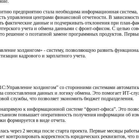
ние.
витию предприятию стала необходима информационная система, 
сть управления центрами финансовой отчетности. В зависимост
ать фактические данные и подчеркивать отклонения при план-ф
алтерского учета и обмена данными с фронт-офисом. С целью с
ято решение о поэтапной замене программных продуктов. Первы
вление холдингом» - систему, позволяющую развить функционал
тизации кадрового и зарплатного учета.
1С:Управление холдингом” со сторонними системами автоматиз
ла сопоставления данных и логику обмена. Это помогает ИТ-слу
вой службы, что позволяет экономить бюджет подразделения.
напрямую к информационной системе “фронт-офиса”. Это позво
 механизм повышает оперативность получения информации об изм
зки формируется в виде отчета.
сь через 2 месяца после старта проекта. Первые месяцы работ
ет контролировать корректность юридических реквизитов, что 