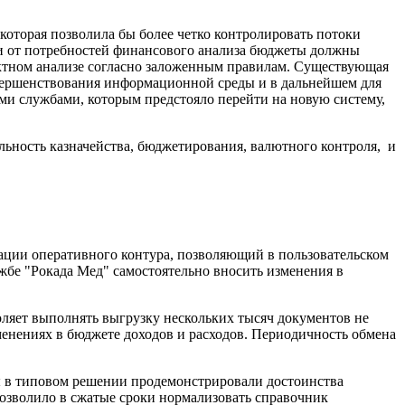
которая позволила бы более четко контролировать потоки
и от потребностей финансового анализа бюджеты должны
актном анализе согласно заложенным правилам. Существующая
овершенствования информационной среды и в дальнейшем для
ми службами, которым предстояло перейти на новую систему,
ьность казначейства, бюджетирования, валютного контроля, и
ации оперативного контура, позволяющий в пользовательском
жбе "Рокада Мед" самостоятельно вносить изменения в
ляет выполнять выгрузку нескольких тысяч документов не
енениях в бюджете доходов и расходов. Периодичность обмена
ы в типовом решении продемонстрировали достоинства
позволило в сжатые сроки нормализовать справочник