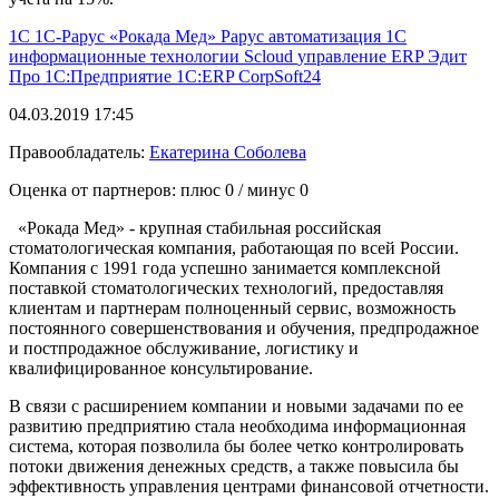
1С
1С-Рарус
«Рокада Мед»
Рарус
автоматизация 1С
информационные технологии
Scloud
управление
ERP
Эдит
Про
1С:Предприятие
1С:ERP
CorpSoft24
04.03.2019 17:45
Правообладатель:
Екатерина Соболева
Оценка от партнеров: плюс
0
/ минус
0
«Рокада Мед» - крупная стабильная российская
стоматологическая компания, работающая по всей России.
Компания с 1991 года успешно занимается комплексной
поставкой стоматологических технологий, предоставляя
клиентам и партнерам полноценный сервис, возможность
постоянного совершенствования и обучения, предпродажное
и постпродажное обслуживание, логистику и
квалифицированное консультирование.
В связи с расширением компании и новыми задачами по ее
развитию предприятию стала необходима информационная
система, которая позволила бы более четко контролировать
потоки движения денежных средств, а также повысила бы
эффективность управления центрами финансовой отчетности.