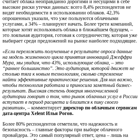
считает облака неоправданно дорогими и несущими в себе
высокие риски утечки данных: всего 8,4% респондентов не
видят необходимости в использовании облаков. 42,3%
опрошенных указали, что уже пользуются облачными
услугами, а 34% – планируют начать. Более трети компаний,
которые хотят использовать облака в ближайшем будущем, –
это лояльная аудитория, готовая к сотрудничеству, которая уже
выбирает среди предложений на рынке наиболее подходящие.
«Если переложить полученные в результате опроса данные
на модель жизненного цикла принятия инноваций Джеффри
Мура, мы увидим, что 43%, использующие облака, – это
“раннее большинство”. Это аудитория, которой движет не
столько тяга к новым технологиям, сколько стремление
найти эффективные практические решения. Для них важно,
чтобы технология работала и приносила заметный бизнес-
результат. Высокая степень доверия многочисленной
аудитории говорит о том, что рынок облачных услуг в России
вступает в период расцвета и близится к пику своего
развития»,
– комментирует
директор по облачным сервисам
дата-центра Xelent Илья Рогов.
Более 80% респондентов отметили, что надежность и
безопасность – главные факторы при выборе облачного
провайдера. Это самый популярный ответ, цена – лишь на