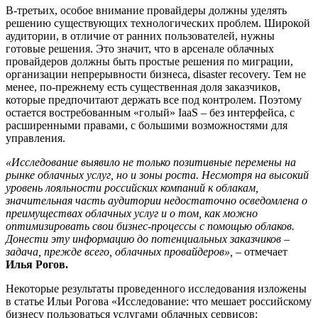
В-третьих, особое внимание провайдеры должны уделять
решению существующих технологических проблем. Широкой
аудитории, в отличие от ранних пользователей, нужны
готовые решения. Это значит, что в арсенале облачных
провайдеров должны быть простые решения по миграции,
организации непрерывности бизнеса, disaster recovery. Тем не
менее, по-прежнему есть существенная доля заказчиков,
которые предпочитают держать все под контролем. Поэтому
остается востребованным «голый» IaaS – без интерфейса, с
расширенными правами, с большими возможностями для
управления.
«Исследование выявило не только позитивные перемены на
рынке облачных услуг, но и зоны роста. Несмотря на высокий
уровень лояльности российских компаний к облакам,
значительная часть аудитории недостаточно осведомлена о
преимуществах облачных услуг и о том, как можно
оптимизировать свои бизнес-процессы с помощью облаков.
Донести эту информацию до потенциальных заказчиков –
задача, прежде всего, облачных провайдеров»,
– отмечает
Илья Рогов.
Некоторые результаты проведенного исследования изложены
в статье Ильи Рогова «Исследование: что мешает российскому
бизнесу пользоваться услугами облачных сервисов: