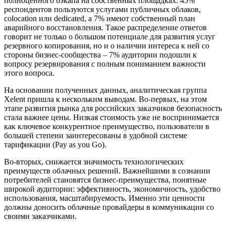
полноценного бэкапа на собственных площадках. 45%
респондентов пользуются услугами публичных облаков,
colocation или dedicated, а 7% имеют собственный план
аварийного восстановления. Такое распределение ответов
говорит не только о большом потенциале для развития услуг
резервного копирования, но и о наличии интереса к ней со
стороны бизнес-сообщества – 7% аудитории подошли к
вопросу резервирования с полным пониманием важности
этого вопроса.
На основании полученных данных, аналитическая группа
Xelent пришла к нескольким выводам. Во-первых, на этом
этапе развития рынка для российских заказчиков безопасность
стала важнее цены. Низкая стоимость уже не воспринимается
как ключевое конкурентное преимущество, пользователи в
большей степени заинтересованы в удобной системе
тарификации (Pay as you Go).
Во-вторых, снижается значимость технологических
преимуществ облачных решений. Важнейшими в сознании
потребителей становятся бизнес-преимущества, понятные
широкой аудитории: эффективность, экономичность, удобство
использования, масштабируемость. Именно эти ценности
должны доносить облачные провайдеры в коммуникации со
своими заказчиками.