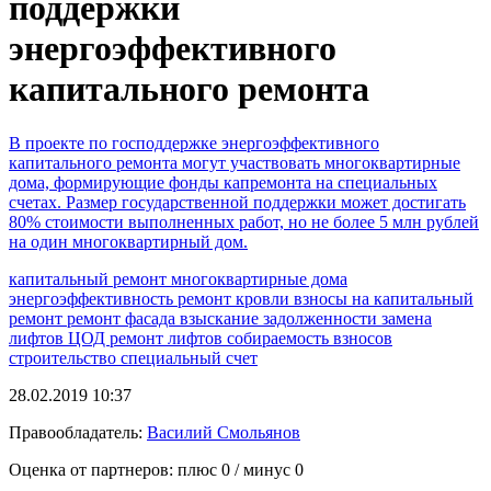
поддержки
энергоэффективного
капитального ремонта
В проекте по господдержке энергоэффективного
капитального ремонта могут участвовать многоквартирные
дома, формирующие фонды капремонта на специальных
счетах. Размер государственной поддержки может достигать
80% стоимости выполненных работ, но не более 5 млн рублей
на один многоквартирный дом.
капитальный ремонт
многоквартирные дома
энергоэффективность
ремонт кровли
взносы на капитальный
ремонт
ремонт фасада
взыскание задолженности
замена
лифтов
ЦОД
ремонт лифтов
собираемость взносов
строительство
специальный счет
28.02.2019 10:37
Правообладатель:
Василий Смольянов
Оценка от партнеров: плюс
0
/ минус
0