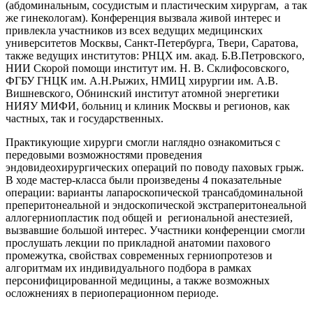
(абдоминальным, сосудистым и пластическим хирургам, а так
же гинекологам). Конференция вызвала живой интерес и
привлекла участников из всех ведущих медицинских
университетов Москвы, Санкт-Петербурга, Твери, Саратова,
также ведущих институтов: РНЦХ им. акад. Б.В.Петровского,
НИИ Скорой помощи институт им. Н. В. Склифосовского,
ФГБУ ГНЦК им. А.Н.Рыжих, НМИЦ хирургии им. А.В.
Вишневского, Обнинский институт атомной энергетики
НИЯУ МИФИ, больниц и клиник Москвы и регионов, как
частных, так и государственных.
Практикующие хирурги смогли наглядно ознакомиться с
передовыми возможностями проведения
эндовидеохирургических операций по поводу паховых грыж.
В ходе мастер-класса были произведены 4 показательные
операции: варианты лапароскопической трансабдоминальной
преперитонеальной и эндоскопической экстраперитонеальной
аллогерниопластик под общей и региональной анестезией,
вызвавшие большой интерес. Участники конференции смогли
прослушать лекции по прикладной анатомии пахового
промежутка, свойствах современных герниопротезов и
алгоритмам их индивидуального подбора в рамках
персонифицированной медицины, а также возможных
осложнениях в периоперационном периоде.