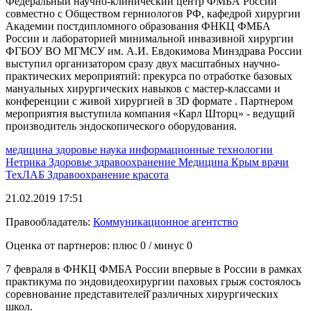
Федеральный научно-клинический центр ФМБА России
совместно с Обществом герниологов РФ, кафедрой хирургии
Академии постдипломного образования ФНКЦ ФМБА
России и лабораторией минимальной инвазивной хирургии
ФГБОУ ВО МГМСУ им. А.И. Евдокимова Минздрава России
выступил организатором сразу двух масштабных научно-
практических мероприятий: прекурса по отработке базовых
мануальных хирургических навыков с мастер-классами и
конференции с живой хирургией в 3D формате . Партнером
мероприятия выступила компания «Карл Шторц» - ведущий
производитель эндоскопического оборудования.
медицина
здоровье
наука
информационные технологии
Нетрика
Здоровье
здравоохранение
Медицина
Крым
врачи
ТехЛАБ
Здравоохранение
красота
21.02.2019 17:51
Правообладатель:
Коммуникационное агентство
Оценка от партнеров: плюс
0
/ минус
0
7 февраля в ФНКЦ ФМБА России впервые в России в рамках
практикума по эндовидеохирургии паховых грыж состоялось
соревнование представителей̆ различных хирургических
школ.