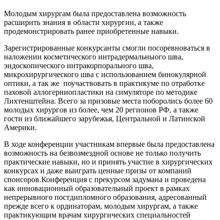
Молодым хирургам была предоставлена возможность
расширить знания в области хирургии, а также
продемонстрировать ранее приобретенные навыки.
Зарегистрированные конкурсанты смогли посоревноваться в
наложении косметического интрадермальныого шва,
эндоскопического интракорпорального шва,
микрохирургического шва с использованием бинокулярной
оптики, а так же поучаствовать в практикуме по отработке
паховой аллогерниопластики на симуляторе по методике
Лихтенштейна. Всего за призовые места поборолись более 60
молодых хирургов из более, чем 20 регионов РФ, а также
гости из ближайшего зарубежья, Центральной и Латинской
Америки.
В ходе конференции участникам впервые была предоставлена
возможность на безвозмездной основе не только получить
практические навыки, но и принять участие в хирургических
конкурсах и даже выиграть ценные призы от компаний
спонсоров.Конференция с прекурсом задумана и проведена
как инновационный образовательный проект в рамках
непрерывного постдипломного образования, адресованный
прежде всего к ординаторам, молодым хирургам, а также
практикующим врачам хирургических специальностей