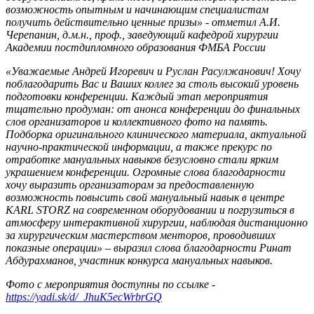
возможность опытным и начинающим специалистам
получить действительно ценные призы» - отметил А.И.
Черепанин, д.м.н., проф., заведующий кафедрой хирургии
Академии постдипломного образования ФМБА России
«Уважаемые Андрей Игоревич и Руслан Расулжанович!
Хочу
поблагодарить Вас и Ваших коллег за столь высокий уровень
подготовки конференции. Каждый этап мероприятия
тщательно продуман: от анонса конференции до финальных
слов организаторов и коллективного фото на память.
Подборка оригинального клинического материала, актуальной
научно-практической информации, а также прекурс по
отработке мануальных навыков безусловно стали ярким
украшением конференции.
Огромные слова благодарности
хочу выразить организаторам за предоставленную
возможность повысить свой мануальный навык в центре
KARL
STORZ
на современном оборудовании и погрузиться в
атмосферу интерактивной хирургии, наблюдая дистанционно
за хирургическим мастерством менторов
, проводивших
показные операции»
– выразил слова благодарности Ринат
Абдурахманов, участник конкурса мануальных навыков.
Фото с мероприятия доступны по ссылке -
https://yadi.sk/d/_JhuK5ecWrbrGQ