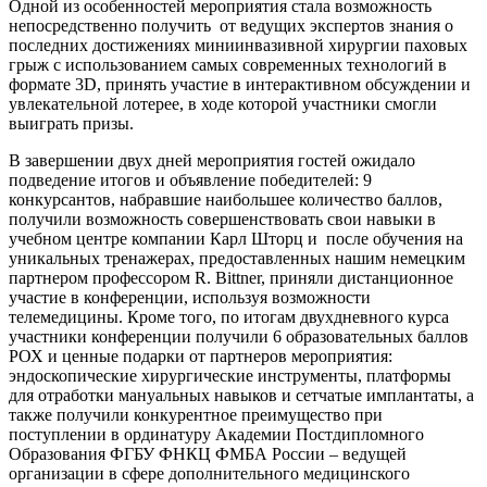
Одной из особенностей мероприятия стала возможность
непосредственно получить от ведущих экспертов знания о
последних достижениях миниинвазивной хирургии паховых
грыж с использованием самых современных технологий в
формате 3D, принять участие в интерактивном обсуждении и
увлекательной лотерее, в ходе которой участники смогли
выиграть призы.
В завершении двух дней мероприятия гостей ожидало
подведение итогов и объявление победителей: 9
конкурсантов, набравшие наибольшее количество баллов,
получили возможность совершенствовать свои навыки в
учебном центре компании Карл Шторц и после обучения на
уникальных тренажерах, предоставленных нашим немецким
партнером профессором R. Bittner, приняли дистанционное
участие в конференции, используя возможности
телемедицины. Кроме того, по итогам двухдневного курса
участники конференции получили 6 образовательных баллов
РОХ и ценные подарки от партнеров мероприятия:
эндоскопические хирургические инструменты, платформы
для отработки мануальных навыков и сетчатые имплантаты, а
также получили конкурентное преимущество при
поступлении в ординатуру Академии Постдипломного
Образования ФГБУ ФНКЦ ФМБА России – ведущей
организации в сфере дополнительного медицинского