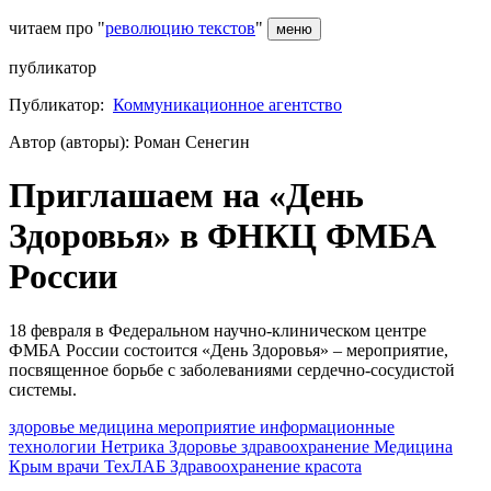
читаем про "
революцию текстов
"
меню
публикатор
Публикатор:
Коммуникационное агентство
Автор (авторы): Роман Сенегин
Приглашаем на «День
Здоровья» в ФНКЦ ФМБА
России
18 февраля в Федеральном научно-клиническом центре
ФМБА России состоится «День Здоровья» – мероприятие,
посвященное борьбе с заболеваниями сердечно-сосудистой
системы.
здоровье
медицина
мероприятие
информационные
технологии
Нетрика
Здоровье
здравоохранение
Медицина
Крым
врачи
ТехЛАБ
Здравоохранение
красота