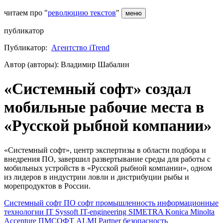
читаем про "
революцию текстов
"
меню
публикатор
Публикатор:
Агентство iTrend
Автор (авторы): Владимир Шабалин
«Системный софт» создал
мобильные рабочие места в
«Русской рыбной компании»
«Системный софт», центр экспертизы в области подбора и
внедрения ПО, завершил развертывание среды для работы с
мобильных устройств в «Русской рыбной компании», одном
из лидеров в индустрии ловли и дистрибуции рыбы и
морепродуктов в России.
Системный софт
ПО
софт
промышленность
информационные
технологии
IT
Syssoft
IT-engineering
SIMETRA
Konica Minolta
Accenture
ПМСОФТ
ALMI Partner
безопасность