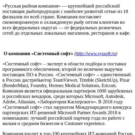
«Русская рыбная компания» — крупнейший российский
поставщик рыбопродукции с наиболее развитой сетью из 18
филиалов по всей стране. Компания поставляет
свежемороженую и охлажденную рыбу оптом клиентам во
всех федеральных округах — от федеральных розничных
сетей до отдельных локальных магазинов, ресторанов и кафе.
О компании «Системный софт»
(
http://www.syssoft.ru
)
«Системный софт» – эксперт в области подбора и поставки
программного обеспечения, второй по величине выручки
поставщик ПО в России. «Системный софт» -- единственный
в России дистрибьютор TeamViewer, Trimble (SketchUp), Pixar
(RenderMan), Foundry, Hermes Medical Solutions, Ericom.
Компания является официальным партнером 1000 зарубежных
и российских вендоров, среди которых Microsoft, Autodesk,
Adobe, Atlassian, «Лаборатория Касперского». В 2018 году
«Системный софт» стал лауреатом Международного конкурса
партнерских ИТ-решений Microsoft Partner Awards 2018 в
номинациях: лучший российский партнер года по работе с
малым и средним бизнесом и Customer experience.
Компания входит в топ-100 крупнейших ИТ-компаний России