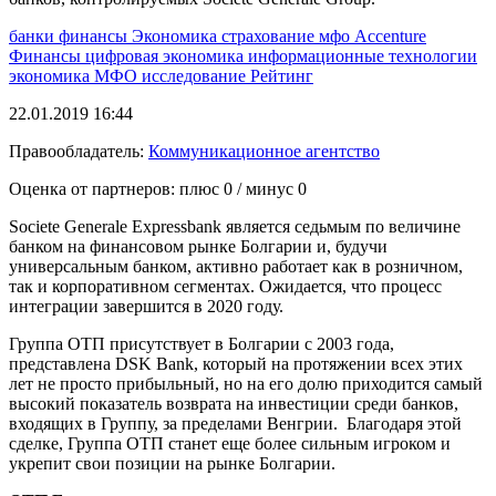
банки
финансы
Экономика
страхование
мфо
Accenture
Финансы
цифровая экономика
информационные технологии
экономика
МФО
исследование
Рейтинг
22.01.2019 16:44
Правообладатель:
Коммуникационное агентство
Оценка от партнеров: плюс
0
/ минус
0
Societe Generale Expressbank является седьмым по величине
банком на финансовом рынке Болгарии и, будучи
универсальным банком, активно работает как в розничном,
так и корпоративном сегментах. Ожидается, что процесс
интеграции завершится в 2020 году.
Группа ОТП присутствует в Болгарии с 2003 года,
представлена DSK Bank, который на протяжении всех этих
лет не просто прибыльный, но на его долю приходится самый
высокий показатель возврата на инвестиции среди банков,
входящих в Группу, за пределами Венгрии. Благодаря этой
сделке, Группа ОТП станет еще более сильным игроком и
укрепит свои позиции на рынке Болгарии.