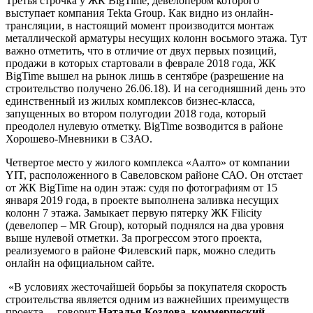
Третья строчка у ЖК BigTime, девелопером которого
выступает компания Tekta Group. Как видно из онлайн-
трансляции, в настоящий момент производится монтаж
металлической арматуры несущих колонн восьмого этажа. Тут
важно отметить, что в отличие от двух первых позиций,
продажи в которых стартовали в феврале 2018 года, ЖК
BigTime вышел на рынок лишь в сентябре (разрешение на
строительство получено 26.06.18). И на сегодняшний день это
единственный из жилых комплексов бизнес-класса,
запущенных во втором полугодии 2018 года, который
преодолел нулевую отметку. BigTime возводится в районе
Хорошево-Мневники в СЗАО.
Четвертое место у жилого комплекса «Аалто» от компании
YIT, расположенного в Савеловском районе САО. Он отстает
от ЖК BigTime на один этаж: судя по фотографиям от 15
января 2019 года, в проекте выполнена заливка несущих
колонн 7 этажа. Замыкает первую пятерку ЖК Filicity
(девелопер – MR Group), который поднялся на два уровня
выше нулевой отметки. За прогрессом этого проекта,
реализуемого в районе Филевский парк, можно следить
онлайн на официальном сайте.
«В условиях жесточайшей борьбы за покупателя скорость
строительства является одним из важнейших преимуществ
проекта, ­– говорит
Наталья Козлова, коммерческий