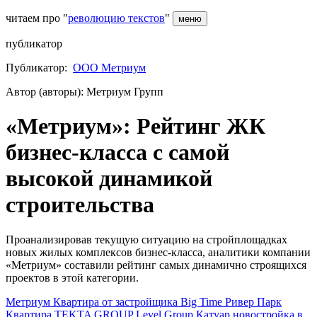
читаем про "
революцию текстов
"
меню
публикатор
Публикатор:
ООО Метриум
Автор (авторы): Метриум Групп
«Метриум»: Рейтинг ЖК
бизнес-класса с самой
высокой динамикой
строительства
Проанализировав текущую ситуацию на стройплощадках
новых жилых комплексов бизнес-класса, аналитики компании
«Метриум» составили рейтинг самых динамично строящихся
проектов в этой категории.
Метриум
Квартира от застройщика
Big Time
Ривер Парк
Квартира
TEKTA GROUP
Level Group
Катуар
новостройка в