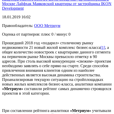
Москве
Лайфхак
Маяковский
квартиры от застройщика
IKON
Development
18.01.2019 16:02
Правообладатель:
ООО Метриум
Оценка от партнеров: плюс
0
/ минус
0
Прошедший 2018 год «подарил» столичному рынку
недвижимости 21 новый жилой комплекс бизнес-класса
[1]
, а
общее количество новостроек с квартирами данного сегмента
на первичном рынке Москвы превысило отметку в 90
адресов. При столь высокой конкуренции «свежим» проектам
необходимо заявлять о себе прямо на старте. Среди способов
привлечения внимания клиентов одним из наиболее
действенных является высокая динамика строительства.
Проанализировав текущую ситуацию на стройплощадках
новых жилых комплексов бизнес-класса, аналитики компании
«Метриум»
составили рейтинг самых динамично строящихся
проектов в этой категории.
При составлении рейтинга аналитики
«Метриум»
учитывали