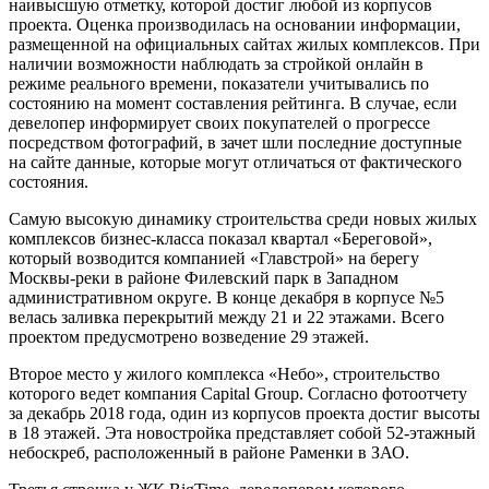
наивысшую отметку, которой достиг любой из корпусов
проекта. Оценка производилась на основании информации,
размещенной на официальных сайтах жилых комплексов. При
наличии возможности наблюдать за стройкой онлайн в
режиме реального времени, показатели учитывались по
состоянию на момент составления рейтинга. В случае, если
девелопер информирует своих покупателей о прогрессе
посредством фотографий, в зачет шли последние доступные
на сайте данные, которые могут отличаться от фактического
состояния.
Самую высокую динамику строительства среди новых жилых
комплексов бизнес-класса показал квартал «Береговой»,
который возводится компанией «Главстрой» на берегу
Москвы-реки в районе Филевский парк в Западном
административном округе. В конце декабря в корпусе №5
велась заливка перекрытий между 21 и 22 этажами. Всего
проектом предусмотрено возведение 29 этажей.
Второе место у жилого комплекса «Небо», строительство
которого ведет компания Capital Group. Согласно фотоотчету
за декабрь 2018 года, один из корпусов проекта достиг высоты
в 18 этажей. Эта новостройка представляет собой 52-этажный
небоскреб, расположенный в районе Раменки в ЗАО.