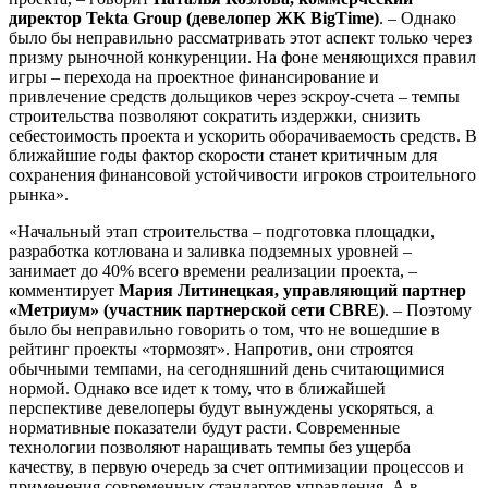
директор
Tekta
Group (девелопер ЖК
BigTime)
. – Однако
было бы неправильно рассматривать этот аспект только через
призму рыночной конкуренции. На фоне меняющихся правил
игры – перехода на проектное финансирование и
привлечение средств дольщиков через эскроу-счета – темпы
строительства позволяют сократить издержки, снизить
себестоимость проекта и ускорить оборачиваемость средств. В
ближайшие годы фактор скорости станет критичным для
сохранения финансовой устойчивости игроков строительного
рынка».
«Начальный этап строительства – подготовка площадки,
разработка котлована и заливка подземных уровней –
занимает до 40% всего времени реализации проекта, –
комментирует
Мария Литинецкая, управляющий партнер
«Метриум» (участник партнерской сети CBRE)
. – Поэтому
было бы неправильно говорить о том, что не вошедшие в
рейтинг проекты «тормозят». Напротив, они строятся
обычными темпами, на сегодняшний день считающимися
нормой. Однако все идет к тому, что в ближайшей
перспективе девелоперы будут вынуждены ускоряться, а
нормативные показатели будут расти. Современные
технологии позволяют наращивать темпы без ущерба
качеству, в первую очередь за счет оптимизации процессов и
применения современных стандартов управления. А в