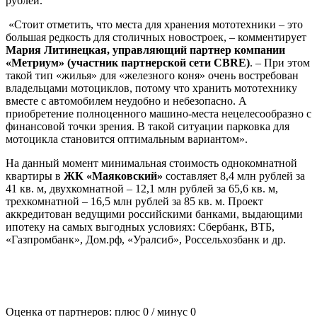
рублей.
«Стоит отметить, что места для хранения мототехники – это
большая редкость для столичных новостроек, – комментирует
Мария Литинецкая, управляющий партнер компании
«Метриум» (участник партнерской сети CBRE)
. – При этом
такой тип «жилья» для «железного коня» очень востребован
владельцами мотоциклов, потому что хранить мототехнику
вместе с автомобилем неудобно и небезопасно. А
приобретение полноценного машино-места нецелесообразно с
финансовой точки зрения. В такой ситуации парковка для
мотоцикла становится оптимальным вариантом».
На данный момент минимальная стоимость однокомнатной
квартиры в
ЖК «Маяковский»
составляет 8,4 млн рублей за
41 кв. м, двухкомнатной – 12,1 млн рублей за 65,6 кв. м,
трехкомнатной – 16,5 млн рублей за 85 кв. м. Проект
аккредитован ведущими российскими банками, выдающими
ипотеку на самых выгодных условиях: Сбербанк, ВТБ,
«Газпромбанк», Дом.рф, «Уралсиб», Россельхозбанк и др.
Оценка от партнеров: плюс
0
/ минус
0