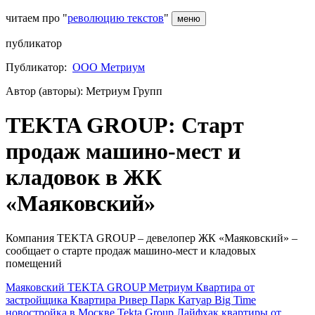
читаем про "
революцию текстов
"
меню
публикатор
Публикатор:
ООО Метриум
Автор (авторы): Метриум Групп
TEKTA GROUP: Старт
продаж машино-мест и
кладовок в ЖК
«Маяковский»
Компания TEKTA GROUP – девелопер ЖК «Маяковский» –
сообщает о старте продаж машино-мест и кладовых
помещений
Маяковский
TEKTA GROUP
Метриум
Квартира от
застройщика
Квартира
Ривер Парк
Катуар
Big Time
новостройка в Москве
Tekta Group
Лайфхак
квартиры от