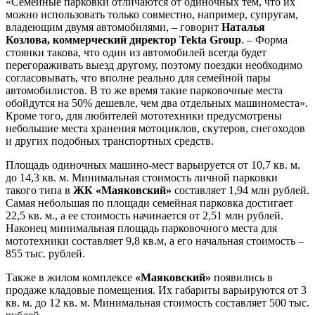
«Семейные парковки отличаются от одиночных тем, что их
можно использовать только совместно, например, супругам,
владеющим двумя автомобилями, – говорит
Наталья
Козлова, коммерческий директор Tekta
Group
. – Форма
стоянки такова, что один из автомобилей всегда будет
перегораживать выезд другому, поэтому поездки необходимо
согласовывать, что вполне реально для семейной пары
автомобилистов. В то же время такие парковочные места
обойдутся на 50% дешевле, чем два отдельных машиноместа».
Кроме того, для любителей мототехники предусмотрены
небольшие места хранения мотоциклов, скутеров, снегоходов
и других подобных транспортных средств.
Площадь одиночных машино-мест варьируется от 10,7 кв. м.
до 14,3 кв. м. Минимальная стоимость личной парковки
такого типа в
ЖК «Маяковский»
составляет 1,94 млн рублей.
Самая небольшая по площади семейная парковка достигает
22,5 кв. м., а ее стоимость начинается от 2,51 млн рублей.
Наконец минимальная площадь парковочного места для
мототехники составляет 9,8 кв.м, а его начальная стоимость –
855 тыс. рублей.
Также в жилом комплексе
«Маяковский»
появились в
продаже кладовые помещения. Их габариты варьируются от 3
кв. м. до 12 кв. м. Минимальная стоимость составляет 500 тыс.