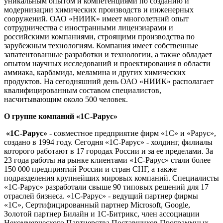
уникальным опытом и компетенциями по созданию и
модернизации химических производств и инженерных
сооружений. ОАО «НИИК» имеет многолетний опыт
сотрудничества с иностранными лицензиарами и
российскими компаниями, строящими производства по
зарубежным технологиям. Компания имеет собственные
запатентованные разработки и технологии, а также обладает
опытом научных исследований и проектирования в области
аммиака, карбамида, меламина и других химических
продуктов. На сегодняшний день ОАО «НИИК» располагает
квалифицированным составом специалистов,
насчитывающим около 500 человек.
О группе компаний «1С-Рарус»
«1С-Рарус»
- совместное предприятие фирм «1С» и «Рарус»,
создано в 1994 году. Сегодня «1С-Рарус» - холдинг, филиалы
которого работают в 17 городах России и за ее пределами. За
23 года работы на рынке клиентами «1С-Рарус» стали более
150 000 предприятий России и стран СНГ, а также
подразделения крупнейших мировых компаний. Специалисты
«1С-Рарус» разработали свыше 90 типовых решений для 17
отраслей бизнеса. «1С-Рарус» - ведущий партнер фирмы
«1С», Сертифицированный партнер Microsoft, Google,
Золотой партнер Билайн и 1С-Битрикс, член ассоциации
Некоммерческого Партнерства Поставщиков Программных