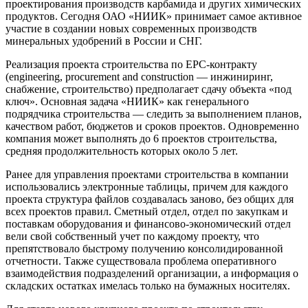
проектирования производств карбамида и других химических
продуктов. Сегодня ОАО «НИИК» принимает самое активное
участие в создании новых современных производств
минеральных удобрений в России и СНГ.
Реализация проекта строительства по EPC-контракту
(engineering, procurement and construction — инжиниринг,
снабжение, строительство) предполагает сдачу объекта «под
ключ». Основная задача «НИИК» как генерального
подрядчика строительства — следить за выполнением планов,
качеством работ, бюджетов и сроков проектов. Одновременно
компания может выполнять до 6 проектов строительства,
средняя продолжительность которых около 5 лет.
Ранее для управления проектами строительства в компании
использовались электронные таблицы, причем для каждого
проекта структура файлов создавалась заново, без общих для
всех проектов правил. Сметный отдел, отдел по закупкам и
поставкам оборудования и финансово-экономический отдел
вели свой собственный учет по каждому проекту, что
препятствовало быстрому получению консолидированной
отчетности. Также существовала проблема оперативного
взаимодействия подразделений организации, а информация о
складских остатках имелась только на бумажных носителях.