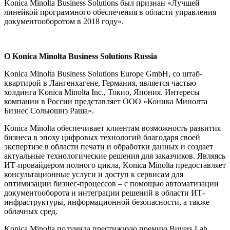
Konica Minolta Business Solutions был признан «Лучшей
линейкой программного обеспечения в области управления
документооборотом в 2018 году».
О
Konica Minolta Business Solutions Russia
Konica Minolta Business Solutions Europe GmbH, со штаб-
квартирой в Лангенхагене, Германия, является частью
холдинга Konica Minolta Inc., Токио, Япония. Интересы
компании в России представляет ООО «Коника Минолта
Бизнес Сольюшнз Раша».
Konica Minolta обеспечивает клиентам возможность развития
бизнеса в эпоху цифровых технологий благодаря своей
экспертизе в области печати и обработки данных и создает
актуальные технологические решения для заказчиков. Являясь
ИТ-провайдером полного цикла, Konica Minolta предоставляет
консультационные услуги и доступ к сервисам для
оптимизации бизнес-процессов – с помощью автоматизации
документооборота и интеграции решений в области ИТ-
инфраструктуры, информационной безопасности, а также
облачных сред.
Konica Minolta получила престижную премию Buyers Lab