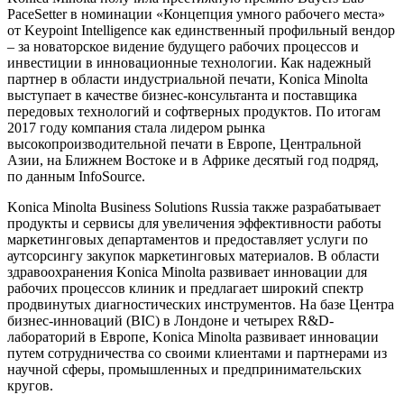
PaceSetter в номинации «Концепция умного рабочего места»
от Keypoint Intelligence как единственный профильный вендор
– за новаторское видение будущего рабочих процессов и
инвестиции в инновационные технологии. Как надежный
партнер в области индустриальной печати, Konica Minolta
выступает в качестве бизнес-консультанта и поставщика
передовых технологий и софтверных продуктов. По итогам
2017 году компания стала лидером рынка
высокопроизводительной печати в Европе, Центральной
Азии, на Ближнем Востоке и в Африке десятый год подряд,
по данным InfoSource.
Konica Minolta Business Solutions Russia также разрабатывает
продукты и сервисы для увеличения эффективности работы
маркетинговых департаментов и предоставляет услуги по
аутсорсингу закупок маркетинговых материалов. В области
здравоохранения Konica Minolta развивает инновации для
рабочих процессов клиник и предлагает широкий спектр
продвинутых диагностических инструментов. На базе Центра
бизнес-инноваций (BIC) в Лондоне и четырех R&D-
лабораторий в Европе, Konica Minolta развивает инновации
путем сотрудничества со своими клиентами и партнерами из
научной сферы, промышленных и предпринимательских
кругов.