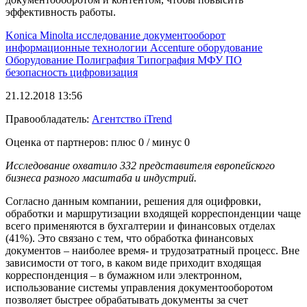
эффективность работы.
Konica Minolta
исследование
документооборот
информационные технологии
Accenture
оборудование
Оборудование
Полиграфия
Типография
МФУ
ПО
безопасность
цифровизация
21.12.2018 13:56
Правообладатель:
Агентство iTrend
Оценка от партнеров: плюс
0
/ минус
0
Исследование охватило 332 представителя европейского
бизнеса разного масштаба и индустрий.
Согласно данным компании, решения для оцифровки,
обработки и маршрутизации входящей корреспонденции чаще
всего применяются в бухгалтерии и финансовых отделах
(41%). Это связано с тем, что обработка финансовых
документов – наиболее время- и трудозатратный процесс. Вне
зависимости от того, в каком виде приходит входящая
корреспонденция – в бумажном или электронном,
использование системы управления документооборотом
позволяет быстрее обрабатывать документы за счет