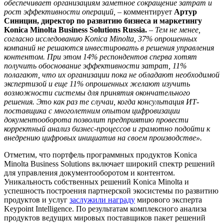
обеспечивает организациям заметное сокращение затрат и
рост эффективности операций,
– комментирует
Артур
Синицин, директор по развитию бизнеса и маркетингу
Konica Minolta Business Solutions Russia.
– Тем не менее,
согласно исследованию Konica Minolta, 37% опрошенных
компаний не решаются инвестировать в решения управления
контентом. При этом 14% респондентов сперва хотят
получить обоснование эффективности затрат, 11%
полагают, что их организации пока не обладают необходимой
экспертизой и еще 11% опрошенных желают изучить
возможности системы для принятия окончательного
решения. Это как раз те случаи, когда консультация ИТ-
поставщика с многолетним опытом цифровизации
документооборота позволит предприятию провести
корректный анализ бизнес-процессов и грамотно подойти к
внедрению цифровых инициатив на своем производстве».
Отметим, что портфель программных продуктов Konica
Minolta Business Solutions включает широкий спектр решений
для управления документооборотом и контентом.
Уникальность собственных решений Konica Minolta и
успешность построения партнерской экосистемы по развитию
продуктов и услуг
заслужили награду
мирового эксперта
Keypoint Intelligence. По результатам комплексного анализа
продуктов ведущих мировых поставщиков пакет решений