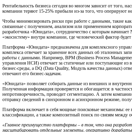
Рентабельность бизнеса сегодня во многом зависит от того, 
компании теряют 15-25% прибыли из-за того, что оперируют 
Чтобы минимизировать риски при работе с данными, такие как
связанные с получением, анализом или применением корпорат
разработчика «Юнидата», сотрудничество с которым начинает
«экосистему» внутри компании, где человеческий фактор буде
Платформа «Юнидата» предназначена для комплексного управ
комплекса отвечает за хранение всех данных об эталонных зап
работы с данными. Например, BPM (Business Process Manageme
управления НСИ) отвечает за статичные или поступающие из
бизнес-среды, а DQ (Data Quality, Модуль качества данных) от
отвечают его бизнес-задачам.
«Юнидата» позволяет собирать данные из внешних и внутренн
Полученная информация проверяется и обогащается: в частност
непротиворечивость, проводит сегментацию. А затем компани
отправку сведений в синхронном и асинхронном режиме, пол
Платформа включает в себя мощные поисковые механизмы: ее п
классификации, а также композитный поиск по связям между о
«Главное преимущество платформы – в том, что она разработ
масштабировать отдельные элементы, оперативно дорабатыва