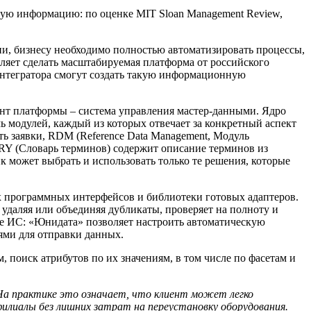
вную информацию: по оценке MIT Sloan Management Review,
и, бизнесу необходимо полностью автоматизировать процессы,
ляет сделать масштабируемая платформа от российского
интегратора смогут создать такую информационную
т платформы – система управления мастер-данными. Ядро
ь модулей, каждый из которых отвечает за конкретный аспект
ть заявки, RDM (Reference Data Management, Модуль
Y (Словарь терминов) содержит описание терминов из
ик может выбрать и использовать только те решения, которые
 программных интерфейсов и библиотеки готовых адаптеров.
 удаляя или объединяя дубликаты, проверяет на полноту и
ие ИС: «Юнидата» позволяет настроить автоматическую
ями для отправки данных.
 поиск атрибутов по их значениям, в том числе по фасетам и
На практике это означает, что клиент может легко
лиалы без лишних затрат на переустановку оборудования.