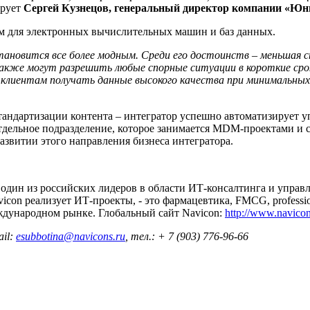
ирует
Сергей Кузнецов, генеральный директор компании «Юн
м для электронных вычислительных машин и баз данных.
становится все более модным. Среди его достоинств – меньшая 
кже могут разрешить любые спорные ситуации в короткие сроки
клиентам получать данные высокого качества при минимальны
стандартизации контента – интегратор успешно автоматизирует 
тдельное подразделение, которое занимается MDM-проектами и с
азвитии этого направления бизнеса интегратора.
дин из российских лидеров в области ИТ-консалтинга и управле
icon реализует ИТ-проекты, - это фармацевтика, FMCG, professio
еждународном рынке. Глобальный сайт Navicon:
http://www.navico
ail:
esubbotina@navicons.ru
, тел.: + 7 (903) 776-96-66