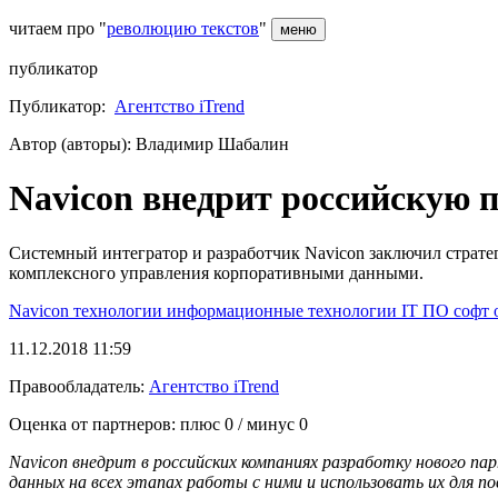
читаем про "
революцию текстов
"
меню
публикатор
Публикатор:
Агентство iTrend
Автор (авторы): Владимир Шабалин
Navicon внедрит российскую
Системный интегратор и разработчик Navicon заключил страт
комплексного управления корпоративными данными.
Navicon
технологии
информационные технологии
IT
ПО
софт
11.12.2018 11:59
Правообладатель:
Агентство iTrend
Оценка от партнеров: плюс
0
/ минус
0
Navicon внедрит в российских компаниях разработку нового
данных на всех этапах работы с ними и использовать их для 