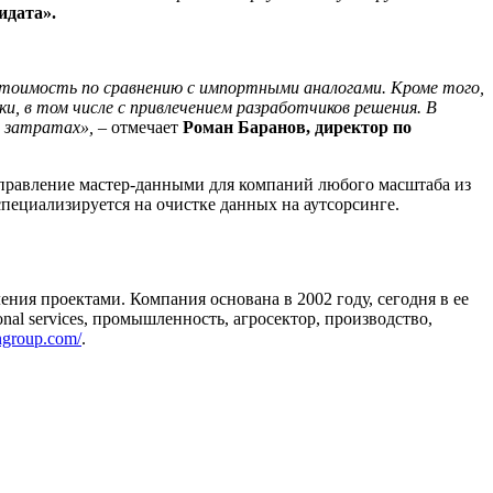
идата».
стоимость по сравнению с импортными аналогами. Кроме того,
, в том числе с привлечением разработчиков решения. В
х затратах»,
– отмечает
Роман Баранов, директор по
управление мастер-данными для компаний любого масштаба из
пециализируется на очистке данных на аутсорсинге.
ния проектами. Компания основана в 2002 году, сегодня в ее
nal services, промышленность, агросектор, производство,
ngroup.com/
.