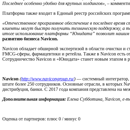
Последнее особенно удобно для крупных холдингов»,
– коммент
Платформа также входит в Единый реестр российских програм
«Отечественное программное обеспечение в последнее время 
клиенты могут быстро получить техническую поддержку, а та
итоге использование платформы “Юнидата” позволит нашим 
развитию бизнеса Navicon.
Navicon обладает обширной экспертизой в области очистки и 
FMCG-сферы, фармацевтики и ретейла. Также в Navicon есть о
Сотрудничество Navicon и «Юнидата» станет новым этапом в р
Navicon
(
http://www.navicongroup.ru/
)
— системный интегратор, о
штате более 250 сотрудников. Основные отрасли, в которых Nav
дистрибуция, банки. С 2017 года компания представлена на м
Дополнительная информация:
Елена Субботина, Navicon, e-m
Оценка от партнеров: плюс
0
/ минус
0