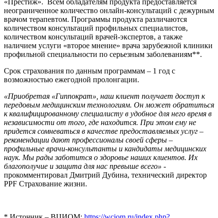
«Престиж». Всем обладателям продукта предоставляется
неограниченное количество онлайн-консультаций с дежурным
врачом терапевтом. Программы продукта различаются
количеством консультаций профильных специалистов,
количеством консультаций врачей-экспертов, а также
наличием услуги «второе мнение» врача зарубежной клиники
профильной специальности по серьезным заболеваниям**.
Срок страхования по данным программам – 1 год с
возможностью ежегодной пролонгации.
«Приобретая «Гиппократ», наш клиент получает доступ к
передовым медицинским технологиям. Он может обратиться
к квалифицированному специалисту в удобное для него время в
независимости от того, где находится. При этом ему не
придется сомневаться в качестве предоставляемых услуг –
рекомендации дают профессионалы своей сферы –
профильные врачи-консультанты и кандидаты медицинских
наук. Мы рады заботится о здоровье наших клиентов. Их
благополучие и защита для нас превыше всего»
-
прокомментировал Дмитрий Дубина, технический директор
PPF Страхование жизни.
* Источник – ВЦИОМ:
https://wciom.ru/index.php?