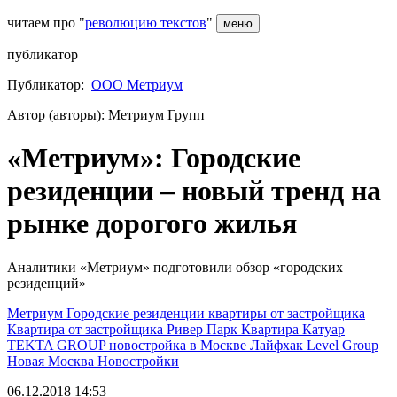
читаем про "
революцию текстов
"
меню
публикатор
Публикатор:
ООО Метриум
Автор (авторы): Метриум Групп
«Метриум»: Городские
резиденции – новый тренд на
рынке дорогого жилья
Аналитики «Метриум» подготовили обзор «городских
резиденций»
Метриум
Городские резиденции
квартиры от застройщика
Квартира от застройщика
Ривер Парк
Квартира
Катуар
TEKTA GROUP
новостройка в Москве
Лайфхак
Level Group
Новая Москва
Новостройки
06.12.2018 14:53