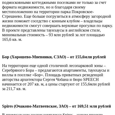
подмосковными коттеджными поселками не только за счет
формата недвижимости, но и благодаря своему
местоположению на территории парка Покровское-
Стрешнево. Еще больше погрузиться в атмосферу загородной
жизни поможет соседство с конным клубом ­– владельцы
недвижимости смогут совершать верховые прогулки по парку.
В проекте представлены таунхаусы в английском стиле,
минимальная стоимость – 93 млн рублей за лот площадью
165,6 кв. м.
Бор (Хорошево-Мневники, СЗАО) – от 155,6млн рублей
На территории еще одной столичной лесопарковой зоны –
Серебряного Бора – предлагаются апартаменты, таунхаусы и
виллы в поселке «Бор». Площадь приватных резиденций
авторства архитектора Сергея Чобана и бюро SPEECH
начинается от 207 кв. м, а цены стартуют от 155,6млн рублей
за 211,7 кв. м.
Spires (Очаково-Матвеевское, ЗАО) – от 169,51 млн рублей
В премиальном жилом комплексе Spires – новом проекте