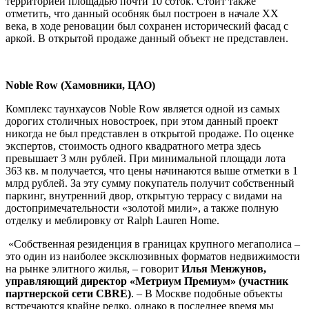
территорией площадью почти 10 соток. Стоит также
отметить, что данный особняк был построен в начале XX
века, в ходе реновации был сохранен исторический фасад с
аркой. В открытой продаже данный объект не представлен.
Noble
Row (Хамовники, ЦАО)
Комплекс таунхаусов Noble Row является одной из самых
дорогих столичных новостроек, при этом данный проект
никогда не был представлен в открытой продаже. По оценке
экспертов, стоимость одного квадратного метра здесь
превышает 3 млн рублей. При минимальной площади лота
363 кв. м получается, что цены начинаются выше отметки в 1
млрд рублей. За эту сумму покупатель получит собственный
паркинг, внутренний двор, открытую террасу с видами на
достопримечательности «золотой мили», а также полную
отделку и меблировку от Ralph Lauren Home.
«Собственная резиденция в границах крупного мегаполиса –
это один из наиболее эксклюзивных форматов недвижимости
на рынке элитного жилья, – говорит
Илья Менжунов,
управляющий директор «Метриум Премиум» (участник
партнерской сети CBRE)
. – В Москве подобные объекты
встречаются крайне редко, однако в последнее время мы