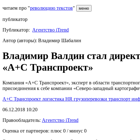
читаем про "
революцию текстов
"
меню
публикатор
Публикатор:
Агентство iTrend
Автор (авторы): Владимир Шабалин
Владимир Валдин стал директ
«А+С Транспроект»
Компания «А+С Транспроект», эксперт в области транспортно
присоединения к себе компании «Северо-западный картографи
А+С Транспроект
логистика
HR
грузоперевозки
транспорт
инф
06.12.2018 10:20
Правообладатель:
Агентство iTrend
Оценка от партнеров: плюс
0
/ минус
0