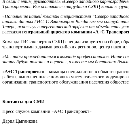
В связи с этим, руководитель «Северо-западного картографи
Транспроект». Все остальные сотрудники СЗКЦ вошли в групп
«Пополнение нашей команды специалистами “Северо-западног
анализа данных ГИС. С Владимиром Валдиным мы сотрудничаем
Теперь, используя синергетический эффект от объединения у
рассказал
генеральный директор компании «А+С Транспрое
Команда ГИС-экспертов СЗКЦ специализируется на сборе, обра
транспортными задачами российских регионов, центр накопи
«Мы рады присоединиться к команде профессионалов. Наше со
знания будут полезны и оценены, а вместе мы достигнем боль
«А+С Транспроект»
– команда специалистов в области транс
работы, выполненные с помощью математического моделирова
организации транспортного обслуживания населения обществе
Контакты для СМИ
Пресс-служба компании «А+С Транспроект»
Дария Цыганкова,