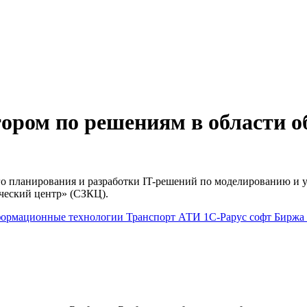
ором по решениям в области о
го планирования и разработки IT-решений по моделированию и 
ческий центр» (СЗКЦ).
ормационные технологии
Транспорт
АТИ
1С-Рарус
софт
Биржа 