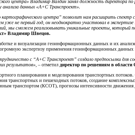
ческого центра» Владимир Валдин занял должность директора п
у анализа данных «А+С Транспроект».
о картографического центра” позволит нам расширить спектр с
 уже не первый год, он неоднократно участвовал в экспертизе
силий, мы сможем реализовывать уникальные проекты, который 
кт» Владимир Швецов.
ботке и визуализации геоинформационных данных и их анализе д
л огромную экспертизу применения геоинформационных данных
трудничество с “А+С Транспроект” создало предпосылки для со
ших результатов»,
– отметил
директор по решениям в области
портного планирования и моделирования транспортных потоков.
ния транспортных и пешеходных потоков, создание комплексны
нным транспортом (КСОТ), прогнозы интенсивности движения д