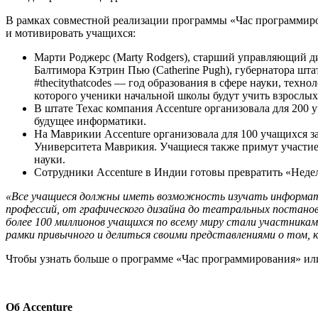
В рамках совместной реализации программы «Час программиро
и мотивировать учащихся:
Марти Роджерс (Marty Rodgers), старший управляющий д
Балтимора Кэтрин Пью (Catherine Pugh), губернатора шт
#thecitythatcodes — год образования в сфере науки, тех
которого ученики начальной школы будут учить взрослы
В штате Техас компания Accenture организовала для 200
будущее информатики.
На Маврикии Accenture организовала для 100 учащихся з
Университета Маврикия. Учащиеся также примут участие
науки.
Сотрудники Accenture в Индии готовы превратить «Неде
«Все учащиеся должны иметь возможность изучать информатик
профессий, от графического дизайна до театральных постанов
более 100 миллионов учащихся по всему миру стали участникам
рамки привычного и делиться своими представлениями о том,
Чтобы узнать больше о программе «Час программирования» или
Об Accenture