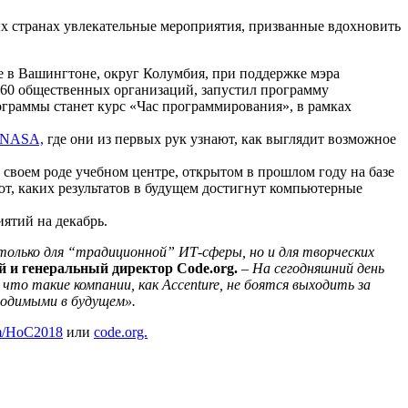
х странах увлекательные мероприятия, призванные вдохновить
e в Вашингтоне, округ Колумбия, при поддержке мэра
и 60 общественных организаций, запустил программу
рограммы станет курс «Час программирования», в рамках
и NASA,
где они из первых рук узнают, как выглядит возможное
 своем роде учебном центре, открытом в прошлом году на базе
т, каких результатов в будущем достигнут компьютерные
иятий на декабрь.
олько для “традиционной” ИТ-сферы, но и для творческих
ей и генеральный директор Code.org.
–
На сегодняшний день
то такие компании, как Accenture, не боятся выходить за
ходимыми в будущем».
m/HoC2018
или
code.org.