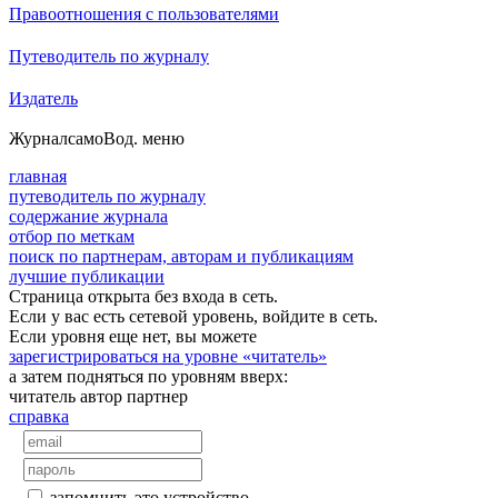
Правоотношения с пользователями
Путеводитель по журналу
Издатель
Журнал
самоВод
. меню
главная
путеводитель по журналу
содержание журнала
отбор по меткам
поиск по партнерам, авторам и публикациям
лучшие публикации
Страница открыта без входа в сеть.
Если у вас есть сетевой уровень, войдите в сеть.
Если уровня еще нет, вы можете
зарегистрироваться на уровне «читатель»
а затем подняться по уровням вверх:
читатель
автор
партнер
справка
запомнить это устройство