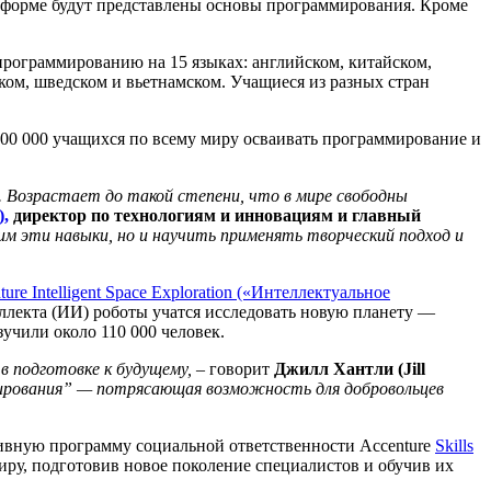
й форме будут представлены основы программирования. Кроме
 программированию на 15 языках: английском, китайском,
ском, шведском и вьетнамском. Учащиеся из разных стран
100 000 учащихся по всему миру осваивать программирование и
. Возрастает до такой степени, что в мире свободны
),
директор по технологиям и инновациям и главный
м эти навыки, но и научить применять творческий подход и
ture Intelligent Space Exploration («Интеллектуальное
ллекта (ИИ) роботы учатся исследовать новую планету —
учили около 110 000 человек.
в подготовке к будущему,
– говорит
Джилл Хантли (Jill
ирования” — потрясающая возможность для добровольцев
тивную программу социальной ответственности Accenture
Skills
ру, подготовив новое поколение специалистов и обучив их