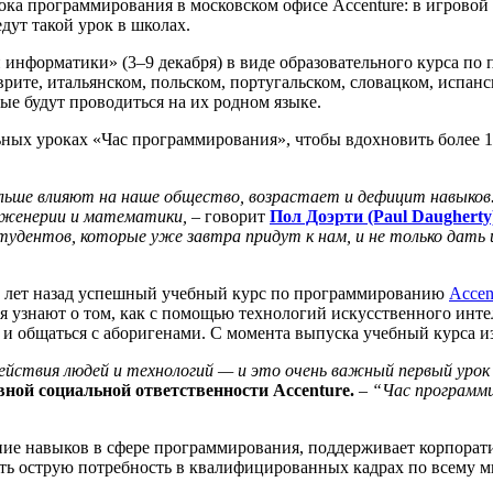
ока программирования в московском офисе Accenture: в игрово
дут такой урок в школах.
и информатики» (3–9 декабря) в виде образовательного курса по
врите, итальянском, польском, португальском, словацком, испан
ые будут проводиться на их родном языке.
льных уроках «Час программирования», чтобы вдохновить более 
ольше влияют на наше общество, возрастает и дефицит навыков
инженерии и математики,
– говорит
Пол Доэрти (Paul Daugherty
дентов, которые уже завтра придут к нам, и не только дать и
ко лет назад успешный учебный курс по программированию
Accen
я узнают о том, как с помощью технологий искусственного инте
и общаться с аборигенами. С момента выпуска учебный курса из
йствия людей и технологий — и это очень важный первый урок 
ной социальной ответственности Accenture.
–
“Час программ
ение навыков в сфере программирования, поддерживает корпора
ь острую потребность в квалифицированных кадрах по всему ми