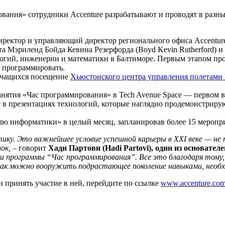
вания» сотрудники Accenture разрабатывают и проводят в разны
иректор и управляющий директор регионального офиса Accentur
ата Мэриленд Бойда Кевина Резерфорда (Boyd Kevin Rutherford) 
нологий, инженерии и математики в Балтиморе. Первым этапом п
х программировать.
 учащихся посещение
Хьюстонского центра управления полетам
анятия «Час программирования» в Tech Avenue Space — первом в
 в презентациях технологий, которые наглядно продемонстрирую
лю информатики» в целый месяц, запланировав более 15 меропр
у. Это важнейшее условие успешной карьеры в XXI веке — не т
ок,
– говорит
Хади Партови (Hadi Partovi), один из основател
и программы “Час программирования”. Все это благодаря тому, ч
 как можно вооружить подрастающее поколение навыками, необ
 принять участие в ней, перейдите по ссылке
www.accenture.co