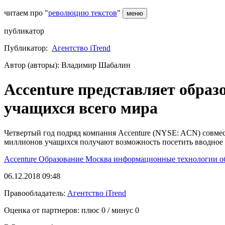
читаем про "
революцию текстов
"
меню
публикатор
Публикатор:
Агентство iTrend
Автор (авторы): Владимир Шабалин
Accenture представляет обра
учащихся всего мира
Четвертый год подряд компания Accenture (NYSE: ACN) совме
миллионов учащихся получают возможность посетить вводное 
Accenture
Образование
Москва
информационные технологии
о
06.12.2018 09:48
Правообладатель:
Агентство iTrend
Оценка от партнеров: плюс
0
/ минус
0