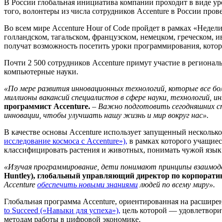
В России глобальная инициатива компании проходит в виде ур
того, волонтеры из числа сотрудников Accenture в России прове
Во всем мире Accenture Hour of Code пройдет в рамках «Недел
голландском, тагальском, французском, немецком, греческом, и
получат возможность посетить уроки программирования, котор
Почти 2 500 сотрудников Accenture примут участие в региона
компьютерные науки.
«По мере развития инновационных технологий, которые все б
миллионы вакансий специалистов в сфере науки, технологий, 
программист Accenture.
–
Важно подготовить сегодняшних сту
инновации, чтобы улучшать нашу жизнь и мир вокруг нас».
В качестве основы Accenture использует запущенный несколь
исследование космоса с Accenture»),
в рамках которого учащиес
классифицировать растения и животных, понимать чужой язык 
«Изучая программирование, дети понимают принципы взаимоде
Huntley), глобальный управляющий директор по корпоратив
Accenture
обеспечить новыми знаниями
людей по всему миру».
Глобальная программа Accenture, ориентированная на расшир
to Succeed («Навыки для успеха»),
цель которой — удовлетворит
методам работы в цифровой экономике.