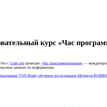
зовательный курс «Час програм
стно с
Code.org
проводят
«Час программирования»
— международн
часовое занятие по информатике.
бразование
VSN Realty
обучение
исследование
Метриум
ROBB