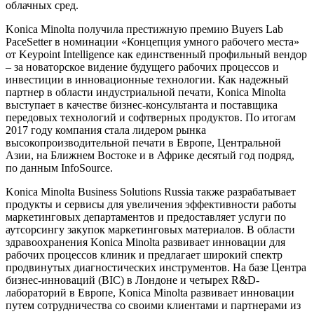
облачных сред.
Konica Minolta получила престижную премию Buyers Lab
PaceSetter в номинации «Концепция умного рабочего места»
от Keypoint Intelligence как единственный профильный вендор
– за новаторское видение будущего рабочих процессов и
инвестиции в инновационные технологии. Как надежный
партнер в области индустриальной печати, Konica Minolta
выступает в качестве бизнес-консультанта и поставщика
передовых технологий и софтверных продуктов. По итогам
2017 году компания стала лидером рынка
высокопроизводительной печати в Европе, Центральной
Азии, на Ближнем Востоке и в Африке десятый год подряд,
по данным InfoSource.
Konica Minolta Business Solutions Russia также разрабатывает
продукты и сервисы для увеличения эффективности работы
маркетинговых департаментов и предоставляет услуги по
аутсорсингу закупок маркетинговых материалов. В области
здравоохранения Konica Minolta развивает инновации для
рабочих процессов клиник и предлагает широкий спектр
продвинутых диагностических инструментов. На базе Центра
бизнес-инноваций (BIC) в Лондоне и четырех R&D-
лабораторий в Европе, Konica Minolta развивает инновации
путем сотрудничества со своими клиентами и партнерами из