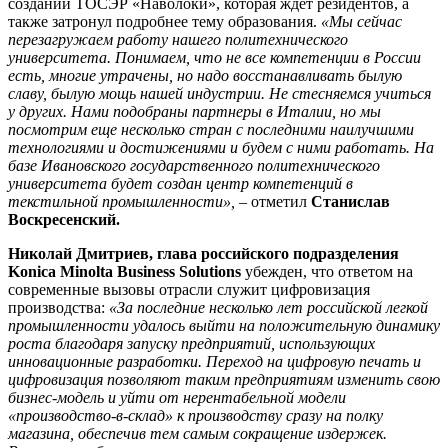
создании ТОСЭР «Наволоки», которая ждет резидентов, а
также затронул подробнее тему образования.
«Мы сейчас
перезагружаем работу нашего политехнического
университета. Понимаем, что не все компетенции в России
есть, многие утрачены, но надо восстанавливать былую
славу, былую мощь нашей индустрии. Не стесняемся учиться
у других. Нами подобраны партнеры в Италии, но мы
посмотрим еще несколько стран с последними наилучшими
технологиями и достижениями и будем с ними работать. На
базе Ивановского государственного политехнического
университета будет создан центр компетенций в
текстильной промышленности»,
– отметил
Станислав
Воскресенский.
Николай Дмитриев, глава российского подразделения
Konica Minolta Business Solutions
убежден, что ответом на
современные вызовы отрасли служит цифровизация
производства:
«За последние несколько лет российской легкой
промышленности удалось выйти на положительную динамику
роста благодаря запуску предприятий, использующих
инновационные разработки. Переход на цифровую печать и
цифровизация позволяют таким предприятиям изменить свою
бизнес-модель и уйти от нерентабельной модели
«производство-в-склад» к производству сразу на полку
магазина, обеспечив тем самым сокращение издержек.