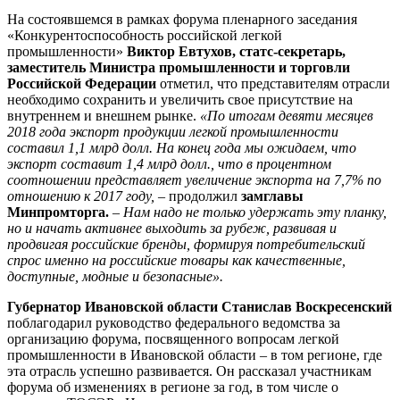
На состоявшемся в рамках форума пленарного заседания
«Конкурентоспособность российской легкой
промышленности»
Виктор Евтухов, статс-секретарь,
заместитель Министра промышленности и торговли
Российской Федерации
отметил, что представителям отрасли
необходимо сохранить и увеличить свое присутствие на
внутреннем и внешнем рынке.
«По итогам девяти месяцев
2018 года экспорт продукции легкой промышленности
составил 1,1 млрд долл. На конец года мы ожидаем, что
экспорт составит 1,4 млрд долл., что в процентном
соотношении представляет увеличение экспорта на 7,7% по
отношению к 2017 году,
– продолжил
замглавы
Минпромторга.
–
Нам надо не только удержать эту планку,
но и начать активнее выходить за рубеж, развивая и
продвигая российские бренды, формируя потребительский
спрос именно на российские товары как качественные,
доступные, модные и безопасные».
Губернатор Ивановской области Станислав Воскресенский
поблагодарил руководство федерального ведомства за
организацию форума, посвященного вопросам легкой
промышленности в Ивановской области – в том регионе, где
эта отрасль успешно развивается. Он рассказал участникам
форума об изменениях в регионе за год, в том числе о