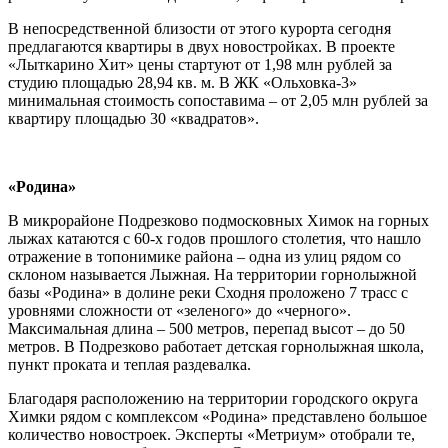
В непосредственной близости от этого курорта сегодня
предлагаются квартиры в двух новостройках. В проекте
«Лыткарино Хит» цены стартуют от 1,98 млн рублей за
студию площадью 28,94 кв. м. В ЖК «Ольховка-3»
минимальная стоимость сопоставима – от 2,05 млн рублей за
квартиру площадью 30 «квадратов».
«Родина»
В микрорайоне Подрезково подмосковных Химок на горных
лыжах катаются с 60-х годов прошлого столетия, что нашло
отражение в топонимике района – одна из улиц рядом со
склоном называется Лыжная. На территории горнолыжной
базы «Родина» в долине реки Сходня проложено 7 трасс с
уровнями сложности от «зеленого» до «черного».
Максимальная длина – 500 метров, перепад высот – до 50
метров. В Подрезково работает детская горнолыжная школа,
пункт проката и теплая раздевалка.
Благодаря расположению на территории городского округа
Химки рядом с комплексом «Родина» представлено большое
количество новостроек. Эксперты «Метриум» отобрали те,