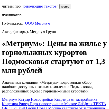
читаем про "
революцию текстов
"
меню
публикатор
Публикатор:
ООО Метриум
Автор (авторы): Метриум Групп
«Метриум»: Цены на жилье у
горнолыжных курортов
Подмосковья стартуют от 1,3
млн рублей
Аналитики компании «Метриум» подготовили обзор
наиболее доступных жилых комплексов Подмосковья,
расположенных рядом с горнолыжными курортами.
Метриум
Катуар
Новостройки
Квартира от застройщика
Квартира
Ривер Парк
новостройка в Москве
Лайфхак
TEKTA
GROUP
Level Group
Новая Москва
квартиры от застройщика