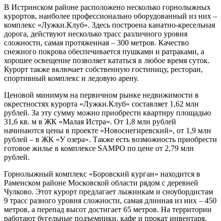
В Истринском районе расположено несколько горнолыжных
курортов, наиболее профессионально оборудованный из них –
комплекс «Лужки.Клуб». Здесь построена канатно-кресельная
дорога, действуют несколько трасс различного уровня
сложности, самая протяженная – 300 метров. Качество
снежного покрова обеспечивается пушками и ратраками, а
хорошее освещение позволяет кататься в любое время суток.
Курорт также включает собственную гостиницу, ресторан,
спортивный комплекс и ледовую арену.
Ценовой минимум на первичном рынке недвижимости в
окрестностях курорта «Лужки.Клуб» составляет 1,62 млн
рублей. За эту сумму можно приобрести квартиру площадью
31,6 кв. м в ЖК «Малая Истра». От 1,8 млн рублей
начинаются цены в проекте «Новоснегиревский», от 1,9 млн
рублей – в ЖК «У озера». Также есть возможность приобрести
готовое жилье в комплексе SAMPO по цене от 2,79 млн
рублей.
Горнолыжный комплекс «Боровский курган» находится в
Раменском районе Московской области рядом с деревней
Чулково. Этот курорт предлагает лыжникам и сноубордистам
9 трасс разного уровня сложности, самая длинная из них – 450
метров, а перепад высот достигает 65 метров. На территории
работают бугельные подъемники, кафе и прокат инвентаря.