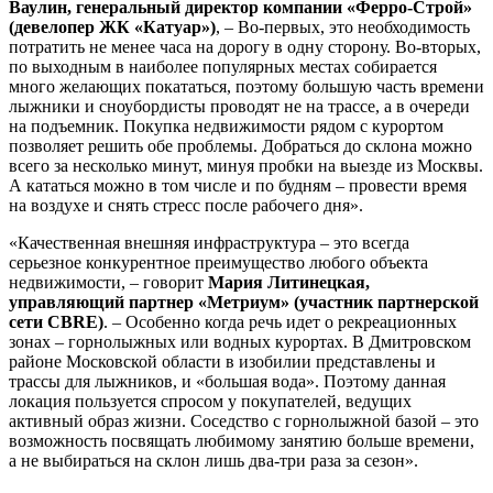
Ваулин, генеральный директор компании «Ферро-Строй»
(девелопер ЖК «Катуар»)
, – Во-первых, это необходимость
потратить не менее часа на дорогу в одну сторону. Во-вторых,
по выходным в наиболее популярных местах собирается
много желающих покататься, поэтому большую часть времени
лыжники и сноубордисты проводят не на трассе, а в очереди
на подъемник. Покупка недвижимости рядом с курортом
позволяет решить обе проблемы. Добраться до склона можно
всего за несколько минут, минуя пробки на выезде из Москвы.
А кататься можно в том числе и по будням – провести время
на воздухе и снять стресс после рабочего дня».
«Качественная внешняя инфраструктура – это всегда
серьезное конкурентное преимущество любого объекта
недвижимости, – говорит
Мария Литинецкая,
управляющий партнер «Метриум» (участник партнерской
сети CBRE)
. – Особенно когда речь идет о рекреационных
зонах – горнолыжных или водных курортах. В Дмитровском
районе Московской области в изобилии представлены и
трассы для лыжников, и «большая вода». Поэтому данная
локация пользуется спросом у покупателей, ведущих
активный образ жизни. Соседство с горнолыжной базой – это
возможность посвящать любимому занятию больше времени,
а не выбираться на склон лишь два-три раза за сезон».