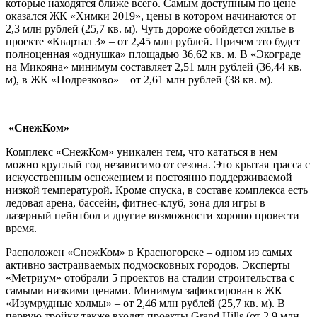
которые находятся ближе всего. Самым доступным по цене
оказался ЖК «Химки 2019», цены в котором начинаются от
2,3 млн рублей (25,7 кв. м). Чуть дороже обойдется жилье в
проекте «Квартал 3» – от 2,45 млн рублей. Причем это будет
полноценная «однушка» площадью 36,62 кв. м. В «Экограде
на Микояна» минимум составляет 2,51 млн рублей (36,44 кв.
м), в ЖК «Подрезково» – от 2,61 млн рублей (38 кв. м).
«СнежКом»
Комплекс «СнежКом» уникален тем, что кататься в нем
можно круглый год независимо от сезона. Это крытая трасса с
искусственным оснежением и постоянно поддерживаемой
низкой температурой. Кроме спуска, в составе комплекса есть
ледовая арена, бассейн, фитнес-клуб, зона для игры в
лазерный пейнтбол и другие возможности хорошо провести
время.
Расположен «СнежКом» в Красногорске – одном из самых
активно застраиваемых подмосковных городов. Эксперты
«Метриум» отобрали 5 проектов на стадии строительства с
самыми низкими ценами. Минимум зафиксирован в ЖК
«Изумрудные холмы» – от 2,46 млн рублей (25,7 кв. м). В
первую тройку также входят проекты Grand Hills (от 2,9 млн