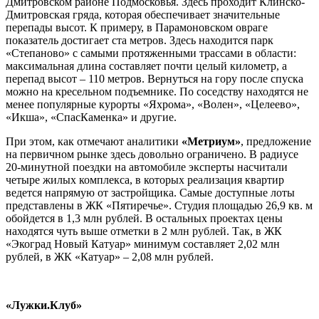
Дмитровском районе Подмосковья. Здесь проходит Клинско-
Дмитровская гряда, которая обеспечивает значительные
перепады высот. К примеру, в Парамоновском овраге
показатель достигает ста метров. Здесь находится парк
«Степаново» с самыми протяженными трассами в области:
максимальная длина составляет почти целый километр, а
перепад высот – 110 метров. Вернуться на гору после спуска
можно на кресельном подъемнике. По соседству находятся не
менее популярные курорты «Яхрома», «Волен», «Целеево»,
«Икша», «СпасКаменка» и другие.
При этом, как отмечают аналитики
«Метриум»
, предложение
на первичном рынке здесь довольно ограничено. В радиусе
20-минутной поездки на автомобиле эксперты насчитали
четыре жилых комплекса, в которых реализация квартир
ведется напрямую от застройщика. Самые доступные лоты
представлены в ЖК «Пятиречье». Студия площадью 26,9 кв. м
обойдется в 1,3 млн рублей. В остальных проектах цены
находятся чуть выше отметки в 2 млн рублей. Так, в ЖК
«Экоград Новый Катуар» минимум составляет 2,02 млн
рублей, в ЖК «Катуар» – 2,08 млн рублей.
«Лужки.Клуб»