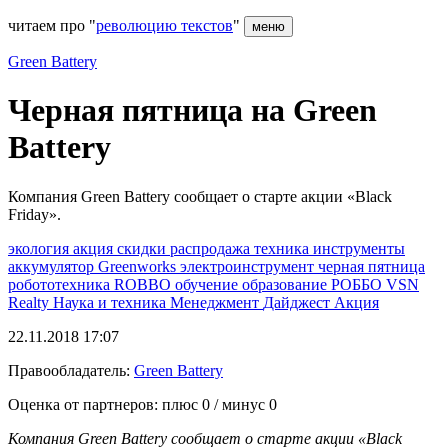
читаем про "
революцию текстов
"
меню
Green Battery
Черная пятница на Green
Battery
Компания Green Battery сообщает о старте акции «Black
Friday».
экология
акция
скидки
распродажа
техника
инструменты
аккумулятор
Greenworks
электроинструмент
черная пятница
робототехника
ROBBO
обучение
образование
РОББО
VSN
Realty
Наука и техника
Менеджмент
Дайджест
Акция
22.11.2018 17:07
Правообладатель:
Green Battery
Оценка от партнеров: плюс
0
/ минус
0
Компания
Green
Battery сообщает о старте акции «
Black