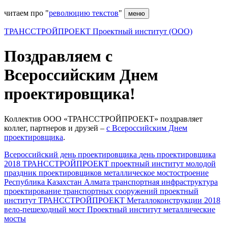
читаем про "
революцию текстов
"
меню
ТРАНССТРОЙПРОЕКТ Проектный институт (ООО)
Поздравляем с
Всероссийским Днем
проектировщика!
Коллектив ООО «ТРАНССТРОЙПРОЕКТ» поздравляет
коллег, партнеров и друзей –
с Всероссийским Днем
проектировщика
.
Всероссийский день проектировщика
день проектировщика
2018
ТРАНССТРОЙПРОЕКТ
проектный институт
молодой
праздник проектировщиков
металлическое мостостроение
Республика Казахстан
Алмата
транспортная инфраструктура
проектирование транспортных сооружений
проектный
институт ТРАНССТРОЙПРОЕКТ
Металлоконструкции 2018
вело-пешеходный мост
Проектный институт
металлические
мосты