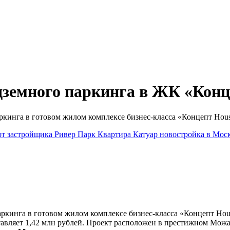
дземного паркинга в ЖК «Конц
кинга в готовом жилом комплексе бизнес-класса «Концепт Hous
от застройщика
Ривер Парк
Квартира
Катуар
новостройка в Мос
аркинга в готовом жилом комплексе бизнес-класса «Концепт Hou
вляет 1,42 млн рублей. Проект расположен в престижном Можай