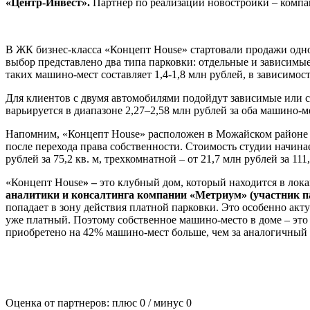
«Центр-Инвест».
Партнер по реализации новостройки – комп
В ЖК бизнес-класса «Концепт House» стартовали продажи одно
выбор представлено два типа парковки: отдельные и зависимые 
таких машино-мест составляет 1,4-1,8 млн рублей, в зависимос
Для клиентов с двумя автомобилями подойдут зависимые или се
варьируется в диапазоне 2,27–2,58 млн рублей за оба машино-м
Напомним, «Концепт House» расположен в Можайском районе н
после перехода права собственности. Стоимость студии начинает
рублей за 75,2 кв. м, трехкомнатной – от 21,7 млн рублей за 111
«Концепт House
» –
это клубный дом, который находится в лок
аналитики и консалтинга компании «Метриум» (участник п
попадает в зону действия платной парковки. Это особенно ак
уже платный. Поэтому собственное машино-место в доме – это 
приобретено на 42% машино-мест больше, чем за аналогичный
Оценка от партнеров: плюс
0
/ минус
0