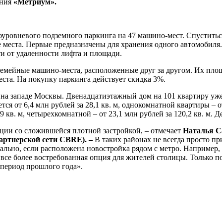
ания
«Метриум».
уровневого подземного паркинга на 47 машино-мест. Спуститься
места. Первые предназначены для хранения одного автомобиля. И
ти от удаленности лифта и площади.
мейные машино-места, расположенные друг за другом. Их площад
еста. На покупку паркинга действует скидка 3%.
а западе Москвы. Двенадцатиэтажный дом на 101 квартиру уже 
ся от 6,4 млн рублей за 28,1 кв. м, однокомнатной квартиры – от
,9 кв. м, четырехкомнатной – от 23,1 млн рублей за 120,2 кв. м. 
ации со сложившейся плотной застройкой, – отмечает
Наталья Са
артнерской сети CBRE). –
В таких районах не всегда просто пр
туально, если расположена новостройка рядом с метро. Наприме
все более востребованная опция для жителей столицы. Только п
 период прошлого года».