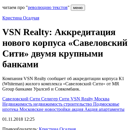
читаем про "
революцию текстов
"
меню
Кристина Осадчая
VSN Realty: Аккредитация
нового корпуса «Савеловский
Сити» двумя крупными
банками
Компания VSN Realty сообщает об аккредитации корпуса К1
(Whiteman) жилого комплекса «Савеловский Сити» от MR
Group банками Уралсиб и Совкомбанк.
Савеловский Сити
Селигер Сити
VSN Realty
Москва
Недвижимость
недвижимость
строительство
Подмосковье
ипотека
Московские новостройки
акция
Акция
апартаменты
01.11.2018 12:25
Правообладатель:
Кристина Осадчая