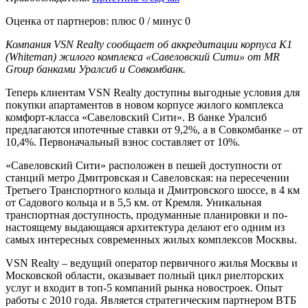
Оценка от партнеров: плюс
0
/ минус
0
Компания VSN Realty сообщает об аккредитации корпуса К1
(Whiteman) жилого комплекса «Савеловский Сити» от MR
Group банками Уралсиб и Совкомбанк.
Теперь клиентам VSN Realty доступны выгодные условия для
покупки апартаментов в новом корпусе жилого комплекса
комфорт-класса «Савеловский Сити». В банке Уралсиб
предлагаются ипотечные ставки от 9,2%, а в Совкомбанке – от
10,4%. Первоначальный взнос составляет от 10%.
«Савеловский Сити» расположен в пешей доступности от
станций метро Дмитровская и Савеловская: на пересечении
Третьего Транспортного кольца и Дмитровского шоссе, в 4 км
от Садового кольца и в 5,5 км. от Кремля. Уникальная
транспортная доступность, продуманные планировки и по-
настоящему выдающаяся архитектура делают его одним из
самых интересных современных жилых комплексов Москвы.
VSN Realty – ведущий оператор первичного жилья Москвы и
Московской области, оказывает полный цикл риелторских
услуг и входит в топ-5 компаний рынка новостроек. Опыт
работы с 2010 года. Является стратегическим партнером ВТБ