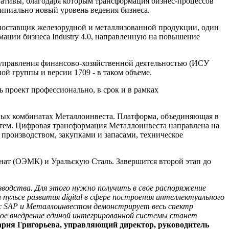
ативы, благодаря которым трансформация бизнес-процессов
ипиально новый уровень ведения бизнеса.
поставщик железорудной и металлизованной продукции, один
ации бизнеса Industry 4.0, направленную на повышение
 управления финансово-хозяйственной деятельностью (ИСУ
 группы и версии 1709 - в таком объеме.
 проект профессионально, в срок и в рамках
ных комбинатах Металлоинвеста. Платформа, объединяющая в
стем. Цифровая трансформация Металлоинвеста направлена на
производством, закупками и запасами, техническое
инат (ОЭМК) и Уральскую Сталь. Завершится второй этап до
одства. Для этого нужно получить в свое распоряжение
ульсе развития digital в сфере построения интеллектуального
с SAP и Металлоинвестом демонстрирует весь спектр
нное внедрение единой интегрированной системы станет
рия Григорьева, управляющий директор, руководитель