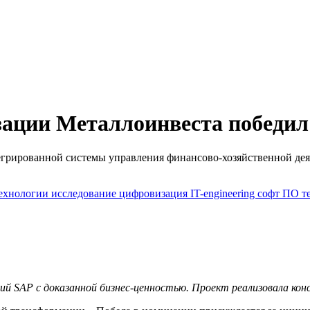
зации Металлоинвеста победил
егрированной системы управления финансово-хозяйственной де
ехнологии
исследование
цифровизация
IT-engineering
софт
ПО
т
й SAP с доказанной бизнес-ценностью. Проект реализовала конс