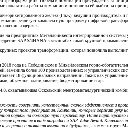
й трансформации». Победа в номинации присуждается за иници
ые показатели работы компании и позволила ей выйти на принц
рячебрикетированного железа (ГБЖ), ведущий производитель и 
Компания реализует комплексную программу цифровой трансформ
кращение издержек.
ние на предприятиях Металлоинвеста интегрированной системы
едрение SAP S/4HANA в масштабах такой крупной промышленной
 крупных проектов трансформации, которая позволила выполнить
я 2018 года на Лебединском и Михайловском горно-обогатитель
ей, заменила более 100 производственных и управленческих си
атывает 18 функциональных направлений, таких как управление 
рами, объемное планирование, бюджетирование и др.
ry 4.0, охватывающая Оскольский электрометаллургический комб
ожность совершить качественный скачок эффективности произв
 конкретного предприятия. Компании, которые держат руку на п
тной борьбы на долгосрочную перспективу. Наше партнерство 
левое признание в виде награды на SAP Value Award. Качестве
и уверенного развития компании в будущем»,
- комментирует
Ма