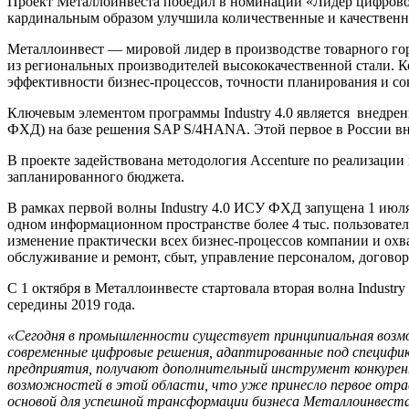
Проект Металлоинвеста победил в номинации «Лидер цифрово
кардинальным образом улучшила количественные и качественн
Металлоинвест — мировой лидер в производстве товарного го
из региональных производителей высококачественной стали. 
эффективности бизнес-процессов, точности планирования и со
Ключевым элементом программы Industry 4.0 является внедре
ФХД) на базе решения SAP S/4HANA. Этой первое в России вн
В проекте задействована методология Accenture по реализации
запланированного бюджета.
В рамках первой волны Industry 4.0 ИСУ ФХД запущена 1 июл
одном информационном пространстве более 4 тыс. пользовател
изменение практически всех бизнес-процессов компании и охв
обслуживание и ремонт, сбыт, управление персоналом, догово
С 1 октября в Металлоинвесте стартовала вторая волна Indust
середины 2019 года.
«Сегодня в промышленности существует принципиальная возм
современные цифровые решения, адаптированные под специфику
предприятия, получают дополнительный инструмент конкурен
возможностей в этой области, что уже принесло первое отрас
основой для успешной трансформации бизнеса Металлоинвеста 