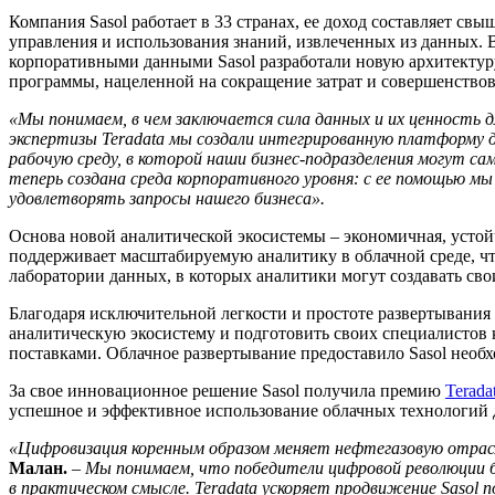
Компания Sasol работает в 33 странах, ее доход составляет св
управления и использования знаний, извлеченных из данных.
корпоративными данными Sasol разработали новую архитектур
программы, нацеленной на сокращение затрат и совершенство
«Мы понимаем, в чем заключается сила данных и их ценность д
экспертизы Teradata мы создали интегрированную платформу д
рабочую среду, в которой наши бизнес-подразделения могут са
теперь создана среда корпоративного уровня: с ее помощью м
удовлетворять запросы нашего бизнеса».
Основа новой аналитической экосистемы – экономичная, устой
поддерживает масштабируемую аналитику в облачной среде, чт
лаборатории данных, в которых аналитики могут создавать св
Благодаря исключительной легкости и простоте развертывания п
аналитическую экосистему и подготовить своих специалистов
поставками. Облачное развертывание предоставило Sasol нео
За свое инновационное решение Sasol получила премию
Terada
успешное и эффективное использование облачных технологий д
«Цифровизация коренным образом меняет нефтегазовую отрасль
Малан.
–
Мы понимаем, что победители цифровой революции б
в практическом смысле. Teradata ускоряет продвижение Sasol