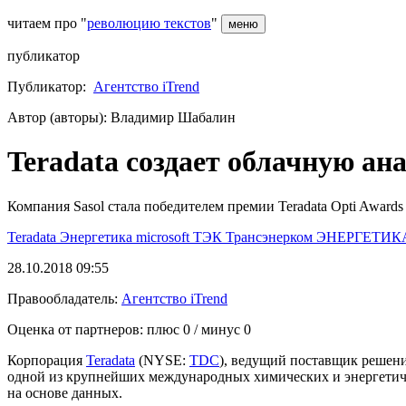
читаем про "
революцию текстов
"
меню
публикатор
Публикатор:
Агентство iTrend
Автор (авторы): Владимир Шабалин
Teradata создает облачную ан
Компания Sasol стала победителем премии Teradata Opti Award
Teradata
Энергетика
microsoft
ТЭК
Трансэнерком
ЭНЕРГЕТИК
28.10.2018 09:55
Правообладатель:
Агентство iTrend
Оценка от партнеров: плюс
0
/ минус
0
Корпорация
Teradata
(NYSE:
TDC
), ведущий поставщик решений
одной из крупнейших международных химических и энергетичес
на основе данных.