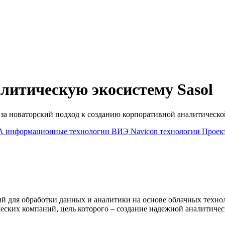
алитическую экосистему Sasol
s за новаторский подход к созданию корпоративной аналитическо
А
информационные технологии
ВИЭ
Navicon
технологии
Проек
 для обработки данных и аналитики на основе облачных техноло
ких компаний, цель которого – создание надежной аналитическ