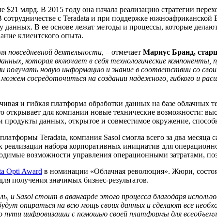
ыше $21 млрд. В 2015 году она начала реализацию стратегии пер
 В сотрудничестве с Teradata и при поддержке южноафриканско
у данных. В ее основе лежат методы и процессы, которые дела
вание клиентского опыта.
ля повседневной деятельности,
– отмечает
Мариус Бранд, старш
анных, которая включает в себя технологические компоненты, 
ми получать новую информацию и знание в соответствии со свои
ы можем сосредоточиться на создании надежного, гибкого и ра
чивая и гибкая платформа обработки данных на базе облачных 
о открывает для компании новые технические возможности: выс
ои продукты данных, открытое и совместимое окружение, способ
латформы Teradata, компания Sasol смогла всего за два месяца с
 к реализации набора корпоративных инициатив для операционн
бходимые возможности управления операционными затратами, по
ta Opti Award
в номинации «Облачная революция». Жюри, состоя
ля получения значимых бизнес-результатов.
, и Sasol стоит в авангарде этого процесса благодаря исполь
удут опираться на всю мощь своих данных и сделают все необх
 по пути цифровизации с помощью своей платформы для всеобъем