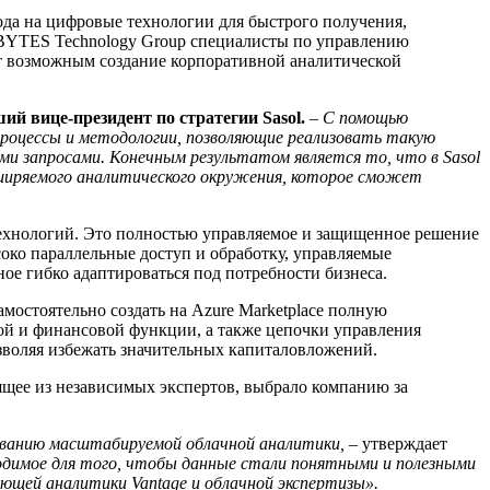
ехода на цифровые технологии для быстрого получения,
й BYTES Technology Group специалисты по управлению
ют возможным создание корпоративной аналитической
ий вице-президент по стратегии Sasol.
–
С помощью
процессы и методологии, позволяющие реализовать такую
ми запросами. Конечным результатом является то, что в Sasol
сширяемого аналитического окружения, которое сможет
технологий. Это полностью управляемое и защищенное решение
око параллельные доступ и обработку, управляемые
ное гибко адаптироваться под потребности бизнеса.
амостоятельно создать на Azure Marketplace полную
ой и финансовой функции, а также цепочки управления
зволяя избежать значительных капиталовложений.
щее из независимых экспертов, выбрало компанию за
зованию масштабируемой облачной аналитики,
– утверждает
одимое для того, чтобы данные стали понятными и полезными
лющей аналитики Vantage и облачной экспертизы».