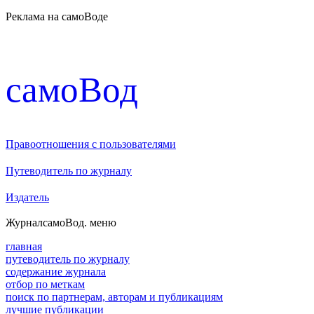
Реклама на самоВоде
cамоВод
Правоотношения с пользователями
Путеводитель по журналу
Издатель
Журнал
самоВод
. меню
главная
путеводитель по журналу
содержание журнала
отбор по меткам
поиск по партнерам, авторам и публикациям
лучшие публикации