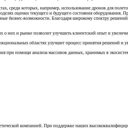
тах, среди которых, например, использование дронов для полет
моделях оценки текущего и будущего состояния оборудования. П
ьные бизнес-возможности. Благодаря широкому спектру решений
х о них и рынке позволит улучшить клиентский опыт и увеличи
ункциональных областях улучшит процесс принятия решений и 
ния при помощи анализа массивов данных, хранимых в экосист
ргетической компанией. При поддержке наших высококвалифици