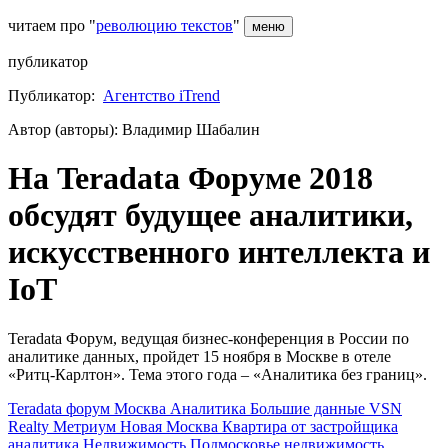
читаем про "
революцию текстов
"
меню
публикатор
Публикатор:
Агентство iTrend
Автор (авторы): Владимир Шабалин
На Teradata Форуме 2018
обсудят будущее аналитики,
искусственного интеллекта и
IoT
Teradata Форум, ведущая бизнес-конференция в России по
аналитике данных, пройдет 15 ноября в Москве в отеле
«Ритц-Карлтон». Тема этого года – «Аналитика без границ».
Teradata
форум
Москва
Аналитика
Большие данные
VSN
Realty
Метриум
Новая Москва
Квартира от застройщика
аналитика
Недвижимость
Подмосковье
недвижимость