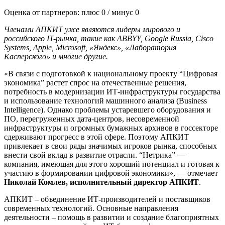
Оценка от партнеров: плюс
0
/ минус
0
Членами АПКИТ уже являются лидеры мирового и
российского
IT
-рынка, такие как
ABBYY
,
Google
Russia
,
Cisco
Systems
,
Apple
,
Microsoft
, «Яндекс», «Лаборатория
Касперского» и многие другие.
«В связи с подготовкой к национальному проекту “Цифровая
экономика” растет спрос на отечественные решения,
потребность в модернизации ИТ-инфраструктуры государства
и использование технологий машинного анализа (Business
Intelligence). Однако проблемы устаревшего оборудования и
ПО, перегруженных дата-центров, несовременной
инфраструктуры и огромных бумажных архивов в госсекторе
сдерживают прогресс в этой сфере. Поэтому АПКИТ
привлекает в свои ряды значимых игроков рынка, способных
внести свой вклад в развитие отрасли. “Нетрика” —
компания, имеющая для этого хороший потенциал и готовая к
участию в формировании цифровой экономики», — отмечает
Николай Комлев, исполнительный директор АПКИТ
.
АПКИТ – объединение ИТ-производителей и поставщиков
современных технологий. Основные направления
деятельности – помощь в развитии и создание благоприятных