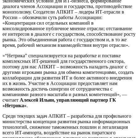
экономических условий для ИТ-бизнеса, формирование
диалога членов Ассоциации и государства, противодействие
монополизму. Создатели АПКИТ – лидеры ИТ-отрасли в
России – обозначили суть работы Ассоциации:
«Концентрация сил отдельных компаний в
консолидированное публичное мнение отрасли; отстаивание
ее интересов в диалоге с государством, способствование росту
рынка. Это объединенная работа с государством и, в то же
время, рабочий механизм взаимодействия внутри отрасли».
«“Нетрика” специализируется на разработке и поставке
комплексных ИТ-решений для государственного сектора,
поэтому для нас АПКИТ – возможность наладить диалог с
другими игроками рынка для обмена компетенциями, создать
коллаборации для развития ИТ и более активного внедрения
их в жизнь. Участие в Ассоциации предоставляет нам
возможность достичь синергии от сотрудничества с
компаниями разного масштаба и разных компетенций», —
считает
Алексей Ильин, управляющий партнер ГК
«Нетрика»
.
Среди текущих задач АПКИТ – разработка для профильного
министерства концепции развития рынка информационных
технологий, снижение таможенных пошлин и легализация
всего ИТ-импорта, воздействие на рынок пиратского