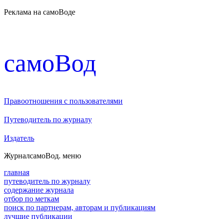
Реклама на самоВоде
cамоВод
Правоотношения с пользователями
Путеводитель по журналу
Издатель
Журнал
самоВод
. меню
главная
путеводитель по журналу
содержание журнала
отбор по меткам
поиск по партнерам, авторам и публикациям
лучшие публикации