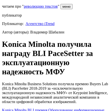
читаем про "
революцию текстов
"
меню
публикатор
Публикатор:
Агентство iTrend
Автор (авторы): Владимир Шабалин
Konica Minolta получила
награду BLI PaceSetter за
эксплуатационную
надежность МФУ
Konica Minolta Business Solutions получила премию Buyers Lab
(BLI) PaceSetter 2018-2019 за «исключительную
эксплуатационную надежность МФУ» от Keypoint Intelligence,
международной независимой аналитической компании в
области цифровой обработки изображений.
Konica Minolta
BLI
премия
Оборудование
информационные