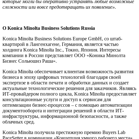
которые могли бы оперативно устранять любые возможные
сложности или вовсе предотвращать их появление».
О
Konica Minolta Business Solutions Russia
Konica Minolta Business Solutions Europe GmbH, со штаб-
квартирой в Лангенхагене, Германия, является частью
холдинга Konica Minolta Inc., Токио, Япония. Интересы
компании в России представляет ООО «Коника Минолта
Бизнес Сольюшнз Раша».
Konica Minolta обеспечивает клиентам возможность развития
бизнеса в эпоху цифровых технологий благодаря своей
экспертизе в области печати и обработки данных и создает
актуальные технологические решения для заказчиков. Являясь
ИТ-провайдером полного цикла, Konica Minolta предоставляет
консультационные услуги и доступ к сервисам для
оптимизации бизнес-процессов – с помощью автоматизации
документооборота и интеграции решений в области ИТ-
инфраструктуры, информационной безопасности, а также
облачных сред.
Konica Minolta получила престижную премию Buyers Lab
PaceSetter в номинации «Концепция умного рабочего места»