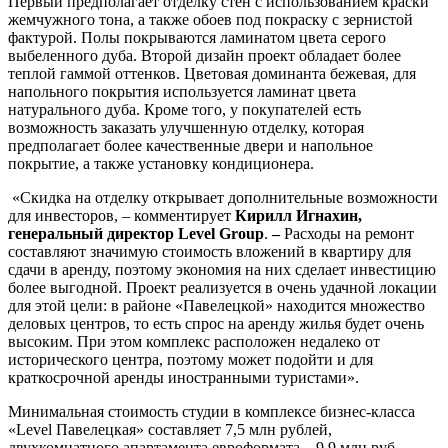
Первый предполагает отделку стен с использованием краски
жемчужного тона, а также обоев под покраску с зернистой
фактурой. Полы покрываются ламинатом цвета серого
выбеленного дуба. Второй дизайн проект обладает более
теплой гаммой оттенков. Цветовая доминанта бежевая, для
напольного покрытия используется ламинат цвета
натурального дуба. Кроме того, у покупателей есть
возможность заказать улучшенную отделку, которая
предполагает более качественные двери и напольное
покрытие, а также установку кондиционера.
«Скидка на отделку открывает дополнительные возможности
для инвесторов, – комментирует
Кирилл Игнахин,
генеральный директор Level Group
.
–
Расходы на ремонт
составляют значимую стоимость вложений в квартиру для
сдачи в аренду, поэтому экономия на них сделает инвестицию
более выгодной. Проект реализуется в очень удачной локации
для этой цели: в районе «Павелецкой» находится множество
деловых центров, то есть спрос на аренду жилья будет очень
высоким. При этом комплекс расположен недалеко от
исторического центра, поэтому может подойти и для
краткосрочной аренды иностранными туристами».
Минимальная стоимость студии в комплексе бизнес-класса
«Level Павелецкая» составляет 7,5 млн рублей,
двухкомнатного апартамента евроформата – 9,9 млн руб.,