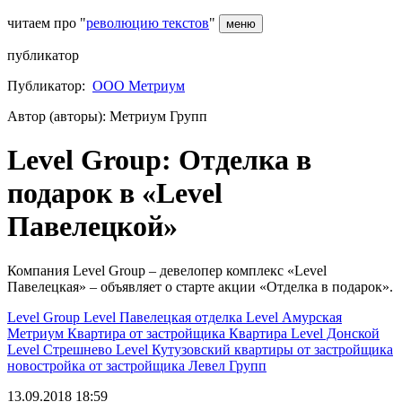
читаем про "
революцию текстов
"
меню
публикатор
Публикатор:
ООО Метриум
Автор (авторы): Метриум Групп
Level Group: Отделка в
подарок в «Level
Павелецкой»
Компания Level Group – девелопер комплекс «Level
Павелецкая» – объявляет о старте акции «Отделка в подарок».
Level Group
Level Павелецкая
отделка
Level Амурская
Метриум
Квартира от застройщика
Квартира
Level Донской
Level Стрешнево
Level Кутузовский
квартиры от застройщика
новостройка от застройщика
Левел Групп
13.09.2018 18:59