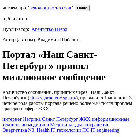
читаем про "
революцию текстов
"
меню
публикатор
Публикатор:
Агентство iTrend
Автор (авторы): Владимир Шабалин
Портал «Наш Санкт-
Петербург» принял
миллионное сообщение
Количество сообщений, принятых через «Наш Санкт-
Петербург» (
https://gorod.gov.spb.ru/
), превысило 1 миллион. За
четыре года работы портала решено более 920 тысяч проблем
граждан в сфере ЖКХ.
интернет
Нетрика
Санкт-Петербург
ЖКХ
информационные
технологии
медицина
Медицина
здравоохранение
Энергетика
N3. Health
IT
технологии
ПО
IT-engineering