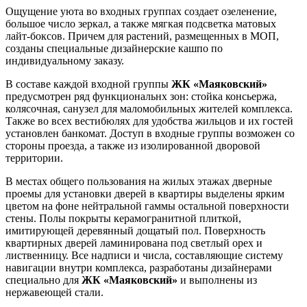
Ощущение уюта во входных группах создает озеленение,
большое число зеркал, а также мягкая подсветка матовых
лайт-боксов. Причем для растений, размещенных в МОП,
созданы специальные дизайнерские кашпо по
индивидуальному заказу.
В составе каждой входной группы
ЖК «Маяковский»
предусмотрен ряд функциональнх зон: стойка консьержа,
колясочная, санузел для маломобильных жителей комплекса.
Также во всех вестибюлях для удобства жильцов и их гостей
установлен банкомат. Доступ в входные группы возможен со
стороны проезда, а также из изолированной дворовой
территории.
В местах общего пользования на жилых этажах дверные
проемы для установки дверей в квартиры выделены ярким
цветом на фоне нейтральной гаммы остальной поверхности
стены. Полы покрыты керамогранитной плиткой,
имитирующей деревянный дощатый пол. Поверхность
квартирных дверей ламинирована под светлый орех и
лиственницу. Все надписи и числа, составляющие систему
навигации внутри комплекса, разработаны дизайнерами
специально для
ЖК «Маяковский»
и выполнены из
нержавеющей стали.