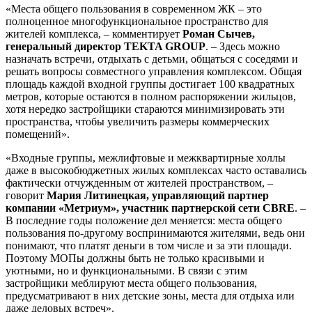
«Места общего пользования в современном ЖК – это
полноценное многофункциональное пространство для
жителей комплекса, – комментирует
Роман Сычев,
генеральный директор TEKTA GROUP
. – Здесь можно
назначать встречи, отдыхать с детьми, общаться с соседями и
решать вопросы совместного управления комплексом. Общая
площадь каждой входной группы достигает 100 квадратных
метров, которые остаются в полном распоряжении жильцов,
хотя нередко застройщики стараются минимизировать эти
пространства, чтобы увеличить размеры коммерческих
помещений».
«Входные группы, межлифтовые и межквартирные холлы
даже в высокобюджетных жилых комплексах часто оставались
фактически отчужденным от жителей пространством, –
говорит
Мария Литинецкая, управляющий партнер
компании «Метриум», участник партнерской сети CBRE
. –
В последние годы положение дел меняется: места общего
пользования по-другому воспринимаются жителями, ведь они
понимают, что платят деньги в том числе и за эти площади.
Поэтому МОПы должны быть не только красивыми и
уютными, но и функциональными. В связи с этим
застройщики меблируют места общего пользования,
предусматривают в них детские зоны, места для отдыха или
даже деловых встреч».