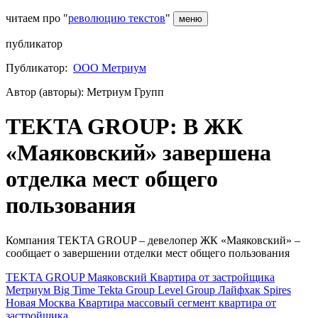
читаем про "
революцию текстов
"
меню
публикатор
Публикатор:
ООО Метриум
Автор (авторы): Метриум Групп
TEKTA GROUP: В ЖК
«Маяковский» завершена
отделка мест общего
пользования
Компания TEKTA GROUP – девелопер ЖК «Маяковский» –
сообщает о завершении отделки мест общего пользования
TEKTA GROUP
Маяковский
Квартира от застройщика
Метриум
Big Time
Tekta Group
Level Group
Лайфхак
Spires
Новая Москва
Квартира
массовый сегмент
квартира от
застройщика