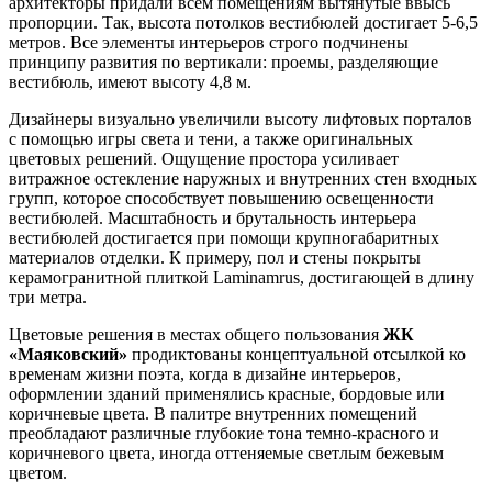
архитекторы придали всем помещениям вытянутые ввысь
пропорции. Так, высота потолков вестибюлей достигает 5-6,5
метров. Все элементы интерьеров строго подчинены
принципу развития по вертикали: проемы, разделяющие
вестибюль, имеют высоту 4,8 м.
Дизайнеры визуально увеличили высоту лифтовых порталов
с помощью игры света и тени, а также оригинальных
цветовых решений. Ощущение простора усиливает
витражное остекление наружных и внутренних стен входных
групп, которое способствует повышению освещенности
вестибюлей. Масштабность и брутальность интерьера
вестибюлей достигается при помощи крупногабаритных
материалов отделки. К примеру, пол и стены покрыты
керамогранитной плиткой Laminamrus, достигающей в длину
три метра.
Цветовые решения в местах общего пользования
ЖК
«Маяковский»
продиктованы концептуальной отсылкой ко
временам жизни поэта, когда в дизайне интерьеров,
оформлении зданий применялись красные, бордовые или
коричневые цвета. В палитре внутренних помещений
преобладают различные глубокие тона темно-красного и
коричневого цвета, иногда оттеняемые светлым бежевым
цветом.