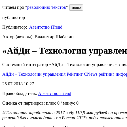
читаем про "
революцию текстов
"
меню
публикатор
Публикатор:
Агентство iTrend
Автор (авторы): Владимир Шабалин
«АйДи – Технологии управлени
Системный интегратор «АйДи – Технологии управления» занял
АйДи – Технологии управления
Рейтинг
CNews
рейтинг
инфо
25.07.2018 10:27
Правообладатель:
Агентство iTrend
Оценка от партнеров: плюс
0
/ минус
0
ИТ-компания заработала в 2017 году 110,9 млн рублей на прое
решений для анализа данных в России 2017» подготовлен анал