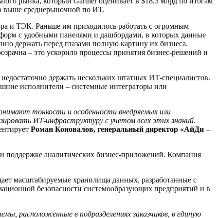
ного рынка, который Gartner оценивает в $18,3 млрд по итогам
ью выше среднерыночной по ИТ.
ра и ТЭК. Раньше им приходилось работать с огромным
форм с удобными панелями и дашбордами, в которых данные
нно держать перед глазами полную картину их бизнеса.
розрачна – это ускорило процессы принятия бизнес-решений и
 недостаточно держать нескольких штатных ИТ-специалистов.
ешние исполнители – системные интеграторы или
понимают тонкости и особенности внедряемых или
зировать ИТ-инфраструктуру с учетом всех этих знаний.
ентирует
Роман Коновалов, генеральный директор «АйДи –
 и поддержке аналитических бизнес-приложений. Компания
здает масштабируемые хранилища данных, разработанные с
мационной безопасности системообразующих предприятий и в
мы, расположенные в подразделениях заказчиков, в единую