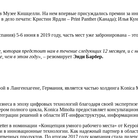
Музее Кишцелли. На нем впервые присуждались премии за иннова
 дело печати: Кристин Ярдли – Print Panther (Канада); Илья Кун
ания) 5-6 июня в 2019 году, часть мест уже забронирована – э
 которая предстоит нам в течение следующих 12 месяцев, и с 
, чем в этом году»,
– резюмирует
Энди Барбер.
рой в Лангенхагене, Германия, является частью холдинга Konica 
изнеса в эпоху цифровых технологий благодаря своей экспертизе
ром полного цикла, Konica Minolta предоставляет консультацио
теграции решений в области ИТ-инфраструктуры, информационно
tter в номинации «Концепция умного рабочего места» от Keypoin
и в инновационные технологии. Как надежный партнер в области
фтверных продуктов. По итогам 2017 году компания стала лидер