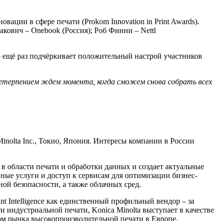
ции в сфере печати (Prokom Innovation in Print Awards).
акович – Onebook (Россия); Роб Финни – Nettl
то ещё раз подчёркивает положительный настрой участников
нетерпением ждем момента, когда сможем снова собрать всех
Minolta Inc., Токио, Япония. Интересы компании в России
 в области печати и обработки данных и создает актуальные
нные услуги и доступ к сервисам для оптимизации бизнес-
й безопасности, а также облачных сред.
t Intelligence как единственный профильный вендор – за
 индустриальной печати, Konica Minolta выступает в качестве
ом рынка высокопроизводительной печати в Европе,