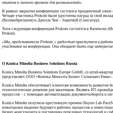
опытом и личного времени для размышлений».
В рамках закрытия конференции состоялся праздничный ужин в 
Четыре участника Prokom были удостоены наград за свой вклад в
(Великобритания) и Джоэль Чен – Superskill (Сингапур).
Хотя следующая конференция Prokom состоится в Валенсии (Исп
Prokom.
«Мы, представители Prokom, с радостью приступаем к работе,
участников на конференции. Она обещает быть еще интереснее
О
Konica Minolta Business Solutions Russia
Konica Minolta Business Solutions Europe GmbH, со штаб-кварти
представляет ООО «Коника Минолта Бизнес Сольюшнз Раша».
Konica Minolta обеспечивает клиентам возможность развития б
технологические решения для заказчиков. Являясь ИТ-провайде
процессов – с помощью автоматизации документооборота и ин
Konica Minolta получила престижную премию Buyers Lab PaceSe
новаторское видение будущего рабочих процессов и инвестици
бизнес-консультанта и поставщика передовых технологий и со