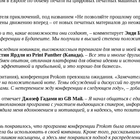
ом в Европе по объему печати на цифровых печатных машинах Kon
теля приключений, под названием «Не позволяйте прошлому опр
щены движению вперед – от новых печатных материалов до нео
о и то, какие возможности они создают,
– комментирует
Энди Б
нференции в Будапеште. Мы получили в высшей степени положи
оследним новинкам, высококлассным тренингам для меня и мое
тин Ярдли из Print Panther (Канада).
–
Все эти и многие друг
обмен опытом, отличная платформа для обмена идеями и источн
эффективной и прибыльной, и это хорошо для бизнеса».
обритания), конференция Prokom превзошла ожидания.
«Замечател
на положительной ноте. Темы обсуждений и дискуссий по групп
тами. С нетерпением жду конференции в следующем году»,
– доб
 отмечает
Джозеф Гадами из GB Mail.
–
Я начал общаться с ед
азноплановая программа с участием выдающихся спикеров, инфо
ядила меня вдохновением и мотивацией, и я надеюсь, что позити
нь понравилось, что программа конференции Prokom была отличн
 бы использовать в своей компании. Кроме того, рассказывалось 
лишком насыщены, а здесь мне понравился подход к распределен