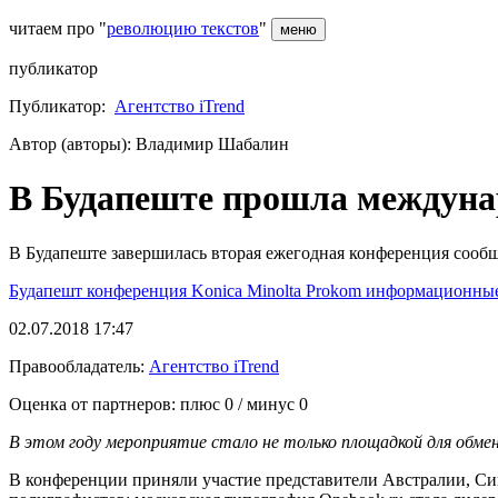
читаем про "
революцию текстов
"
меню
публикатор
Публикатор:
Агентство iTrend
Автор (авторы): Владимир Шабалин
В Будапеште прошла междуна
В Будапеште завершилась вторая ежегодная конференция сообщес
Будапешт
конференция
Konica Minolta
Prokom
информационные
02.07.2018 17:47
Правообладатель:
Агентство iTrend
Оценка от партнеров: плюс
0
/ минус
0
В этом году мероприятие стало не только площадкой для обме
В конференции приняли участие представители Австралии, Си