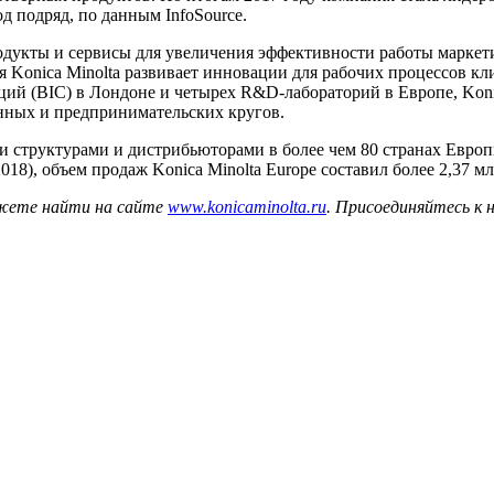
д подряд, по данным InfoSource.
 продукты и сервисы для увеличения эффективности работы марке
я Konica Minolta развивает инновации для рабочих процессов к
ций (BIC) в Лондоне и четырех R&D-лабораторий в Европе, Koni
нных и предпринимательских кругов.
ними структурами и дистрибьюторами в более чем 80 странах Евр
018), объем продаж Konica Minolta Europe составил более 2,37 м
ожете найти на сайте
www.konicaminolta.ru
. Присоединяйтесь
к