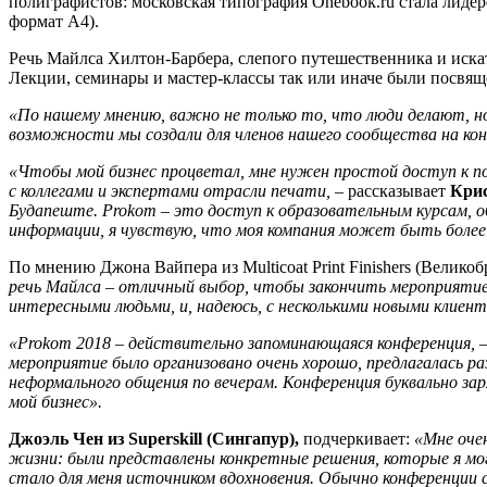
полиграфистов: московская типография Onebook.ru стала лидер
формат А4).
Речь Майлса Хилтон-Барбера, слепого путешественника и иска
Лекции, семинары и мастер-классы так или иначе были посвя
«По нашему мнению, важно не только то, что люди делают, н
возможности мы создали для членов нашего сообщества на ко
«Чтобы мой бизнес процветал, мне нужен простой доступ к п
с коллегами и экспертами отрасли печати,
– рассказывает
Крис
Будапеште. Prokom – это доступ к образовательным курсам, 
информации, я чувствую, что моя компания может быть более 
По мнению Джона Вайпера из Multicoat Print Finishers (Велик
речь Майлса – отличный выбор, чтобы закончить мероприятие 
интересными людьми, и, надеюсь, с несколькими новыми клиен
«Prokom 2018 – действительно запоминающаяся конференция,
–
мероприятие было организовано очень хорошо, предлагалась р
неформального общения по вечерам. Конференция буквально зар
мой бизнес».
Джоэль Чен из Superskill (Сингапур),
подчеркивает:
«Мне оче
жизни: были представлены конкретные решения, которые я могла
стало для меня источником вдохновения. Обычно конференции с