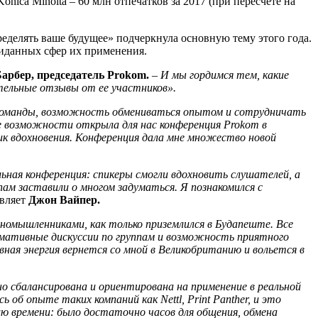
ica Minolta – 60 млн отпечатков за 2017 (при пересчете на
еделять ваше будущее» подчеркнула основную тему этого года.
жиданных сфер их применения.
арбер, председатель Prokom.
–
И мы гордимся тем, какие
тельные отзывы от ее участников».
й команды, возможность обмениваться опытом и сотрудничать
ие возможности открыла для нас конференция Prokom в
ик вдохновения. Конференция дала мне множество новой
ьная конференция: спикеры смогли вдохновить слушателей, а
ам заставили о многом задуматься. Я познакомился с
авляет
Джон Вайпер.
иномышленниками, как только приземлился в Будапеште. Все
рмативные дискуссии по группам и возможность приятного
вная энергия вернется со мной в Великобританию и вольется в
о сбалансирована и ориентирована на применение в реальной
об опыте таких компаний как Nettl, Print Panther, и это
ию времени: было достаточно часов для общения, обмена