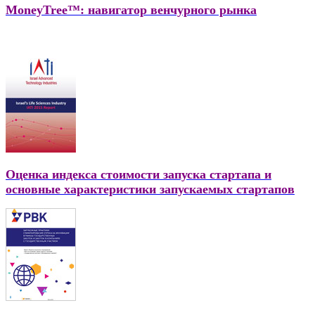
MoneyTree™: навигатор венчурного рынка
Оценка индекса стоимости запуска стартапа и
основные характеристики запускаемых стартапов