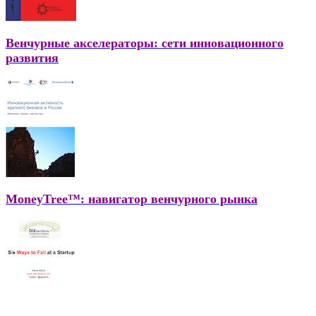
Венчурные акселераторы: сети инновационного
развития
MoneyTree™: навигатор венчурного рынка