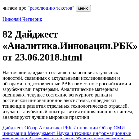
читаем про "
революцию текстов
"
меню
Николай Четверик
82 Дайджест
«Аналитика.Инновации.РБК»
от 23.06.2018.html
Настоящий дайджест составлен на основе актуальных
новостей, связанных с актуальными исследованиями и
обзорами, подготовленные РВК совместно с российскими и
зарубежными партнёрами. Аналитические материалы
оценивают текущее состояние венчурного рынка и
российской инновационной экосистемы, определяют
тенденции развития отдельных технологических отраслей,
изучают зарубежный опыт развития инновационных систем,
анализируют лучшие мировые практики
Дайджест
Обзор
Агалитика
РБК
Инновации
Обзор СМИ
инновации
Менеджмент
Наука и техника
информационные
технологии
Accenture
технологии
Журнал
исследование