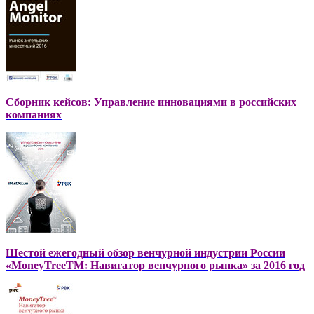
Сборник кейсов: Управление инновациями в российских
компаниях
Шестой ежегодный обзор венчурной индустрии России
«MoneyTreeTM: Навигатор венчурного рынка» за 2016 год