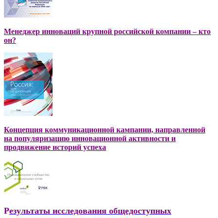
Менеджер инноваций крупной российской компании – кто
он?
Концепция коммуникационной кампании, направленной
на популяризацию инновационной активности и
продвижение историй успеха
Р
езультаты исследования общедоступных