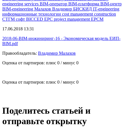
engineering services
BIM-оператор
BIM-платформа
BIM-центр
BIM-engineering
Малахов Владимир
БИСКИД
IT-engineering
информационные технологии
cost management
construction
СТГМ
софт
BICCED
EPC
project management
EPCM
17.06.2018 13:31
2018-06-BIM-инжиниринг-16 - Экономическая модель ЕИП-
BIM.pdf
Правообладатель:
Владимир Малахов
Оценка от партнеров: плюс
0
/ минус
0
Оценка от партнеров: плюс
0
/ минус
0
Поделитесь статьей и
отправьте открытку