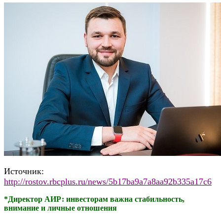
Источник:
http://rostov.rbcplus.ru/news/5b17ba9a7a8aa92b335a17c6
*
Директор АИР: инвесторам важна стабильность,
внимание и личные отношения