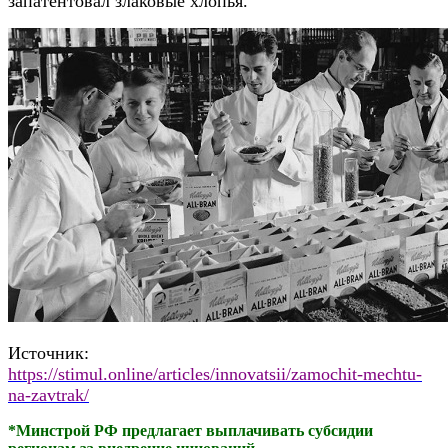
запатентовал злаковые хлопья.
Источник:
https://stimul.online/articles/innovatsii/zamochit-mechtu-
na-zavtrak/
*Минстрой РФ предлагает выплачивать субсидии