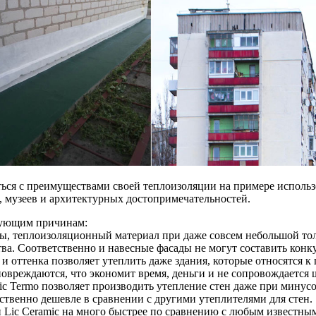
ься с преимуществами своей теплоизоляции на примере использ
, музеев и архитектурных достопримечательностей.
едующим причинам:
еры, теплоизоляционный материал при даже совсем небольшой то
ва. Соответственно и навесные фасады не могут составить кон
 и оттенка позволяет утеплить даже здания, которые относятся к
повреждаются, что экономит время, деньги и не сопровождается
c Termo позволяет производить утепление стен даже при минус
твенно дешевле в сравнении с другими утеплителями для стен.
 Lic Ceramic на много быстрее по сравнению с любым известны