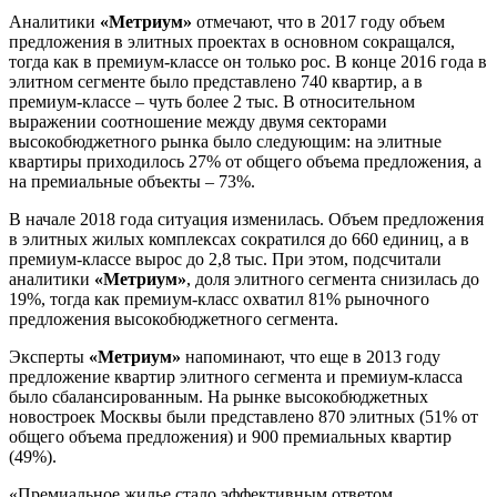
Аналитики
«Метриум»
отмечают, что в 2017 году объем
предложения в элитных проектах в основном сокращался,
тогда как в премиум-классе он только рос. В конце 2016 года в
элитном сегменте было представлено 740 квартир, а в
премиум-классе – чуть более 2 тыс. В относительном
выражении соотношение между двумя секторами
высокобюджетного рынка было следующим: на элитные
квартиры приходилось 27% от общего объема предложения, а
на премиальные объекты – 73%.
В начале 2018 года ситуация изменилась. Объем предложения
в элитных жилых комплексах сократился до 660 единиц, а в
премиум-классе вырос до 2,8 тыс. При этом, подсчитали
аналитики
«Метриум»
, доля элитного сегмента снизилась до
19%, тогда как премиум-класс охватил 81% рыночного
предложения высокобюджетного сегмента.
Эксперты
«Метриум»
напоминают, что еще в 2013 году
предложение квартир элитного сегмента и премиум-класса
было сбалансированным. На рынке высокобюджетных
новостроек Москвы были представлено 870 элитных (51% от
общего объема предложения) и 900 премиальных квартир
(49%).
«Премиальное жилье стало эффективным ответом