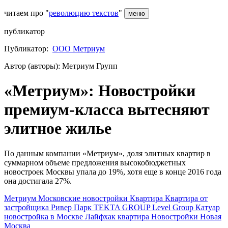
читаем про "
революцию текстов
"
меню
публикатор
Публикатор:
ООО Метриум
Автор (авторы): Метриум Групп
«Метриум»: Новостройки
премиум-класса вытесняют
элитное жилье
По данным компании «Метриум», доля элитных квартир в
суммарном объеме предложения высокобюджетных
новостроек Москвы упала до 19%, хотя еще в конце 2016 года
она достигала 27%.
Метриум
Московские новостройки
Квартира
Квартира от
застройщика
Ривер Парк
TEKTA GROUP
Level Group
Катуар
новостройка в Москве
Лайфхак
квартира
Новостройки
Новая
Москва