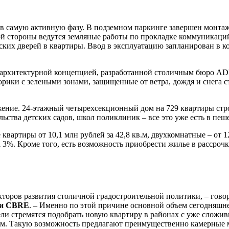
 в самую активную фазу. В подземном паркинге завершен монта
ной стороны ведутся земляные работы по прокладке коммуникаци
ких дверей в квартиры. Ввод в эксплуатацию запланирован в ко
архитектурной концепцией, разработанной столичным бюро ADM
орики с зелеными зонами, защищенные от ветра, дождя и снега
жение. 24-этажный четырехсекционный дом на 729 квартиры стр
льства детских садов, школ поликлиник – все это уже есть в пеш
ртиры от 10,1 млн рублей за 42,8 кв.м, двухкомнатные – от 12,
а 3%. Кроме того, есть возможность приобрести жилье в рассроч
кторов развития столичной градостроительной политики, – гов
ти CBRE
. – Именно по этой причине основной объем сегодняшн
ли стремятся подобрать новую квартиру в районах с уже сложи
м. Такую возможность предлагают преимущественно камерные мо