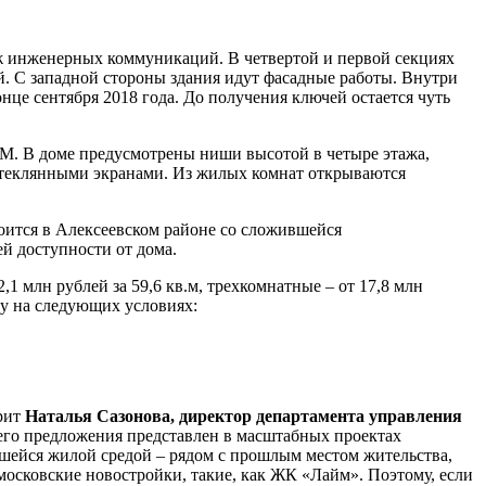
ж инженерных коммуникаций. В четвертой и первой секциях
й. С западной стороны здания идут фасадные работы. Внутри
нце сентября 2018 года. До получения ключей остается чуть
. В доме предусмотрены ниши высотой в четыре этажа,
 стеклянными экранами. Из жилых комнат открываются
оится в Алексеевском районе со сложившейся
ей доступности от дома.
1 млн рублей за 59,6 кв.м, трехкомнатные – от 17,8 млн
ку на следующих условиях:
орит
Наталья Сазонова,
директор департамента управления
его предложения представлен в масштабных проектах
вшейся жилой средой – рядом с прошлым местом жительства,
сковские новостройки, такие, как ЖК «Лайм». Поэтому, если