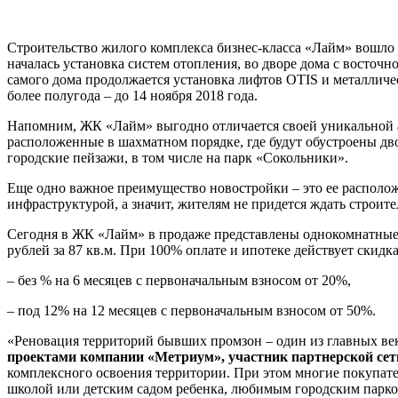
Строительство жилого комплекса бизнес-класса «Лайм» вошло
началась установка систем отопления, во дворе дома с восточ
самого дома продолжается установка лифтов OTIS и металличес
более полугода – до 14 ноября 2018 года.
Напомним, ЖК «Лайм» выгодно отличается своей уникальной 
расположенные в шахматном порядке, где будут обустроены дв
городские пейзажи, в том числе на парк «Сокольники».
Еще одно важное преимущество новостройки – это ее располо
инфраструктурой, а значит, жителям не придется ждать строите
Сегодня в ЖК «Лайм» в продаже представлены однокомнатные ква
рублей за 87 кв.м. При 100% оплате и ипотеке действует скидк
– без % на 6 месяцев с первоначальным взносом от 20%,
– под 12% на 12 месяцев с первоначальным взносом от 50%.
«Реновация территорий бывших промзон – один из главных ве
проектами компании «Метриум», участник партнерской се
комплексного освоения территории. При этом многие покупате
школой или детским садом ребенка, любимым городским парко