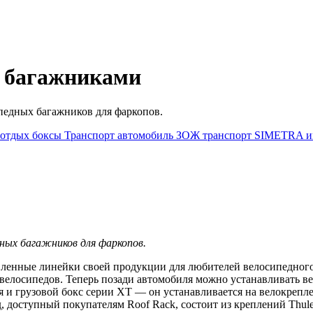
и багажниками
педных багажников для фаркопов.
отдых
боксы
Транспорт
автомобиль
ЗОЖ
транспорт
SIMETRA
и
ных багажников для фаркопов.
вленные линейки своей продукции для любителей велосипедного
х велосипедов. Теперь позади автомобиля можно устанавливать
и грузовой бокс серии XT — он устанавливается на велокреплен
оступный покупателям Roof Rack, состоит из креплений Thule V