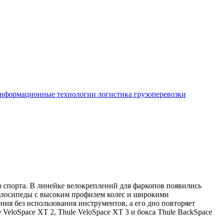
нформационные технологии
логистика
грузоперевозки
 спорта. В линейке велокреплений для фаркопов появились
 велосипеды с высоким профилем колес и широкими
ия без использования инструментов, а его дно повторяет
eloSpace XT 2, Thule VeloSpace XT 3 и бокса Thule BackSpace