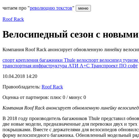
читаем про "
революцию текстов
"
меню
Roof Rack
Велосипедный сезон с новым
Компания Roof Rack анонсирует обновленную линейку велоси
спорт
крепления
багажники
Thule
велоспорт
велосипед
туризм
транспортная инфраструктура
АТИ
А+С Транспроект
ПО
софт
10.04.2018 14:20
Правообладатель:
Roof Rack
Оценка от партнеров: плюс
0
/ минус
0
Компания
Roof
Rack анонсирует обновленную линейку велосипед
В 2018 году производитель багажников Thule представил обно
две новые модели, предназначенные для перевозки двух и тре
покрышками. Вместе с держателями для велосипедов обновился 
форму велосипедного багажника. Обновленный модельный ряд, д