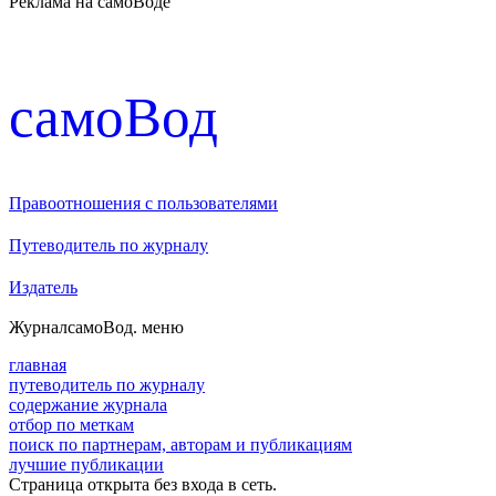
Реклама на самоВоде
cамоВод
Правоотношения с пользователями
Путеводитель по журналу
Издатель
Журнал
самоВод
. меню
главная
путеводитель по журналу
содержание журнала
отбор по меткам
поиск по партнерам, авторам и публикациям
лучшие публикации
Страница открыта без входа в сеть.