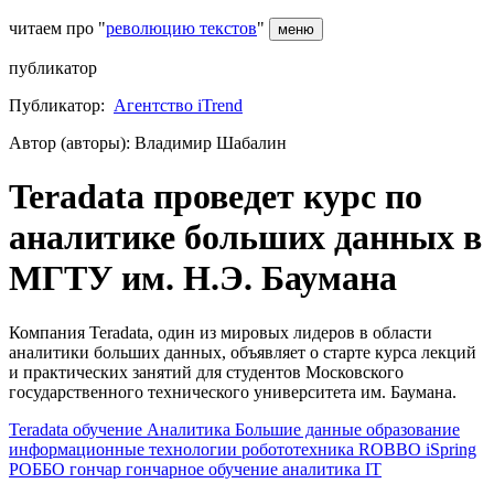
читаем про "
революцию текстов
"
меню
публикатор
Публикатор:
Агентство iTrend
Автор (авторы): Владимир Шабалин
Teradata проведет курс по
аналитике больших данных в
МГТУ им. Н.Э. Баумана
Компания Teradata, один из мировых лидеров в области
аналитики больших данных, объявляет о старте курса лекций
и практических занятий для студентов Московского
государственного технического университета им. Баумана.
Teradata
обучение
Аналитика
Большие данные
образование
информационные технологии
робототехника
ROBBO
iSpring
РОББО
гончар
гончарное обучение
аналитика
IT