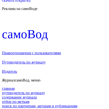
скачать открытку
Реклама на самоВоде
cамоВод
Правоотношения с пользователями
Путеводитель по журналу
Издатель
Журнал
самоВод
. меню
главная
путеводитель по журналу
содержание журнала
отбор по меткам
поиск по партнерам, авторам и публикациям