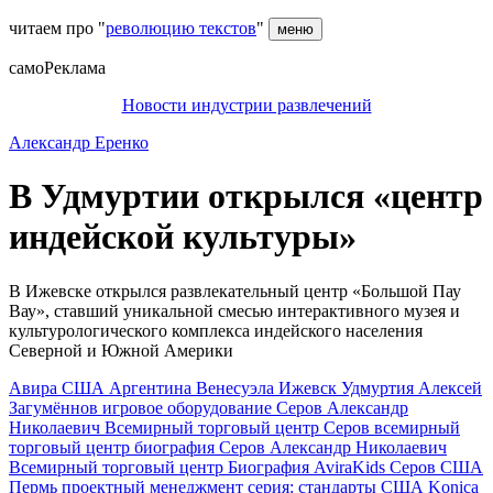
читаем про "
революцию текстов
"
меню
самоРеклама
Новости индустрии развлечений
Александр Еренко
В Удмуртии открылся «центр
индейской культуры»
В Ижевске открылся развлекательный центр «Большой Пау
Вау», ставший уникальной смесью интерактивного музея и
культурологического комплекса индейского населения
Северной и Южной Америки
Авира
США
Аргентина
Венесуэла
Ижевск
Удмуртия
Алексей
Загумённов
игровое оборудование
Серов Александр
Николаевич Всемирный торговый центр
Серов всемирный
торговый центр биография
Серов Александр Николаевич
Всемирный торговый центр Биография
AviraKids
Серов США
Пермь
проектный менеджмент
серия: стандарты США
Konica