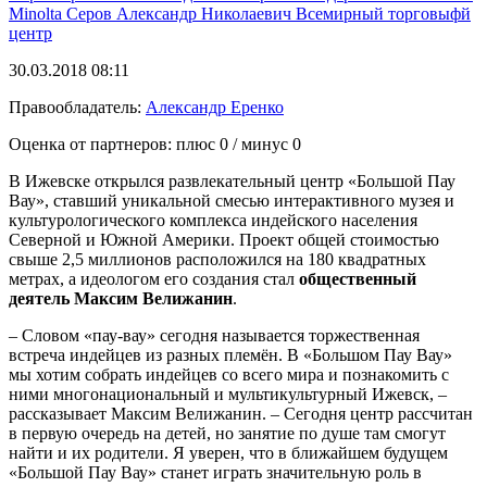
Minolta
Серов Александр Николаевич Всемирный торговыфй
центр
30.03.2018 08:11
Правообладатель:
Александр Еренко
Оценка от партнеров: плюс
0
/ минус
0
В Ижевске открылся развлекательный центр «Большой Пау
Вау», ставший уникальной смесью интерактивного музея и
культурологического комплекса индейского населения
Северной и Южной Америки. Проект общей стоимостью
свыше 2,5 миллионов расположился на 180 квадратных
метрах, а идеологом его создания стал
общественный
деятель Максим Велижанин
.
– Словом «пау-вау» сегодня называется торжественная
встреча индейцев из разных племён. В «Большом Пау Вау»
мы хотим собрать индейцев со всего мира и познакомить с
ними многонациональный и мультикультурный Ижевск, –
рассказывает Максим Велижанин. – Сегодня центр рассчитан
в первую очередь на детей, но занятие по душе там смогут
найти и их родители. Я уверен, что в ближайшем будущем
«Большой Пау Вау» станет играть значительную роль в