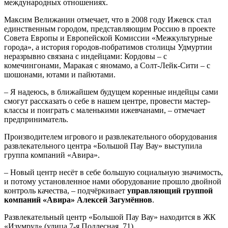
международных отношениях.
Максим Велижанин отмечает, что в 2008 году Ижевск стал
единственным городом, представляющим Россию в проекте
Совета Европы и Европейской Комиссии «Межкультурные
города», а история городов-побратимов столицы Удмуртии
неразрывно связана с индейцами: Кордовы – с
комечингонами, Маракая с яномамо, а Солт-Лейк-Сити – с
шошонами, ютами и пайютами.
– Я надеюсь, в ближайшем будущем коренные индейцы сами
смогут рассказать о себе в нашем центре, провести мастер-
классы и поиграть с маленькими ижевчанами, – отмечает
предприниматель.
Производителем игрового и развлекательного оборудования
развлекательного центра «Большой Пау Вау» выступила
группа компаний «Авира».
– Новый центр несёт в себе большую социальную значимость,
и потому установленное нами оборудование прошло двойной
контроль качества, – подчёркивает
управляющий группой
компаний «Авира» Алексей Загумённов
.
Развлекательный центр «Большой Пау Вау» находится в ЖК
«Изумруд» (улица 7-я Подлесная, 71).