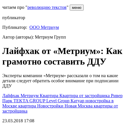
читаем про "
революцию текстов
"
меню
публикатор
Публикатор:
ООО Метриум
Автор (авторы): Метриум Групп
Лайфхак от «Метриум»: Как
грамотно составить ДДУ
Эксперты компании «Метриум» рассказали о том на какие
детали следует обратить особое внимание при подписании
ДДУ
Лайфхак
Метриум
Квартира
Квартира от застройщика
Ривер
Парк
TEKTA GROUP
Level Group
Катуар
новостройка в
Москве
квартира
Новостройки
Новая Москва
квартиры от
застройщика
23.03.2018 17:08