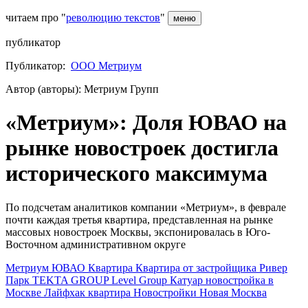
читаем про "
революцию текстов
"
меню
публикатор
Публикатор:
ООО Метриум
Автор (авторы): Метриум Групп
«Метриум»: Доля ЮВАО на
рынке новостроек достигла
исторического максимума
По подсчетам аналитиков компании «Метриум», в феврале
почти каждая третья квартира, представленная на рынке
массовых новостроек Москвы, экспонировалась в Юго-
Восточном административном округе
Метриум
ЮВАО
Квартира
Квартира от застройщика
Ривер
Парк
TEKTA GROUP
Level Group
Катуар
новостройка в
Москве
Лайфхак
квартира
Новостройки
Новая Москва