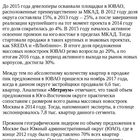
До 2015 года девелоперы осваивали площадки в ЮВАО,
расположенные преимущественно за МКАД. В 2012 году доля
округа составляла 15%, в 2013 году – 25%, а после завершения
реализации крупнейшего на тот момент проекта в 2014 году
его доля сократилась до 4%. В 2015 году началось активное
освоение промзон на юго-востоке в пределах МКАД. Тогда
стартовали продажи в таких крупных и знаковых проектах,
как SREDA и «ВЛюблино». В итоге доля предложения
массовых новостроек ЮВАО резко возросла до 20%, а по
итогам 2016 года, в период активного выхода на рынок новых
корпусов, достигла 30%.
Между тем по абсолютному количеству квартир в продаже
пик предложения в ЮВАО пришелся на ноябрь 2017 года,
когда в данном округе застройщики продавали 6,6 тыс.
квартир. Аналитики
«Метриум»
отмечают, что такой объем
предложения в Юго-Восточном округе практически
сопоставим с размером всего рынка массовых новостроек
Москвы в 2014 году. Тогда, напоминают эксперты, в столице
экспонировалось 7,8 тыс. квартир данного сегмента.
Прежним географическим лидером по объему предложения в
Москве был Южный административный округ (ЮАО), где в
конце 2012 году было представлено 70% всех квартир
массового сегмента. Однако сейчас, отмечают эксперты