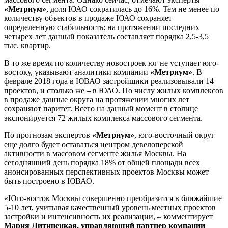
«Метриум»
, доля ЮАО сократилась до 16%. Тем не менее по
количеству объектов в продаже ЮАО сохраняет
определенную стабильность: на протяжении последних
четырех лет данный показатель составляет порядка 2,5-3,5
тыс. квартир.
В то же время по количеству новостроек юг не уступает юго-
востоку, указывают аналитики компании
«Метриум»
. В
феврале 2018 года в ЮВАО застройщики реализовывали 14
проектов, и столько же – в ЮАО. По числу жилых комплексов
в продаже данные округа на протяжении многих лет
сохраняют паритет. Всего на данный момент в столице
экспонируется 72 жилых комплекса массового сегмента.
По прогнозам экспертов
«Метриум»
, юго-восточный округ
еще долго будет оставаться центром девелоперской
активности в массовом сегменте жилья Москвы. На
сегодняшний день порядка 18% от общей площади всех
анонсированных перспективных проектов Москвы может
быть построено в ЮВАО.
«Юго-восток Москвы совершенно преобразится в ближайшие
5-10 лет, учитывая качественный уровень местных проектов
застройки и интенсивность их реализации, – комментирует
Мария Литинецкая, управляющий партнер компании